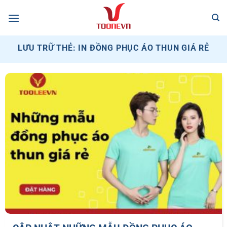
Bỏ
qua
nội
dung
LƯU TRỮ THẺ:
IN ĐỒNG PHỤC ÁO THUN GIÁ RẺ