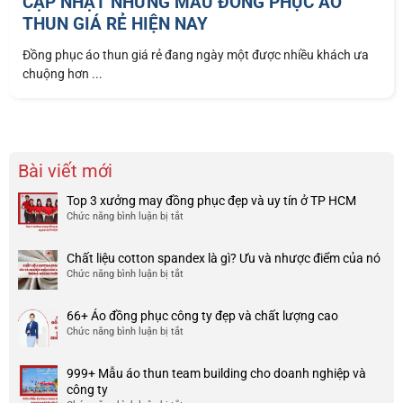
CẬP NHẬT NHỮNG MẪU ĐỒNG PHỤC ÁO
THUN GIÁ RẺ HIỆN NAY
Đồng phục áo thun giá rẻ đang ngày một được nhiều khách ưa
chuộng hơn ...
Bài viết mới
Top 3 xưởng may đồng phục đẹp và uy tín ở TP HCM
Chức năng bình luận bị tắt
ở
Top
3
Chất liệu cotton spandex là gì? Ưu và nhược điểm của nó
xưởng
Chức năng bình luận bị tắt
ở
may
Chất
đồng
liệu
phục
66+ Áo đồng phục công ty đẹp và chất lượng cao
cotton
đẹp
Chức năng bình luận bị tắt
ở
spandex
và
66+
là
uy
Áo
gì?
tín
999+ Mẫu áo thun team building cho doanh nghiệp và
đồng
Ưu
ở
công ty
phục
và
TP