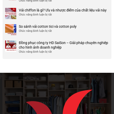
Chức năng bình luận bị tắt
ở
công
nhược
HCM
999+
ty
điểm
Mẫu
Vải chiffon là gì? Ưu và nhược điểm của chất liệu vải này
đẹp
của
áo
và
Chức năng bình luận bị tắt
ở
nó
thun
chất
Vải
team
lượng
chiffon
So sánh vải cotton tici và cotton poly
building
cao
là
Chức năng bình luận bị tắt
cho
ở
gì?
doanh
So
Ưu
nghiệp
sánh
và
Đồng phục công ty HD SaiSon – Giải pháp chuyên nghiệp
và
vải
nhược
cho hình ảnh doanh nghiệp
công
cotton
điểm
Chức năng bình luận bị tắt
ở
ty
tici
của
Đồng
và
chất
phục
cotton
liệu
công
poly
vải
ty
này
HD
SaiSon
–
Giải
pháp
chuyên
nghiệp
cho
hình
ảnh