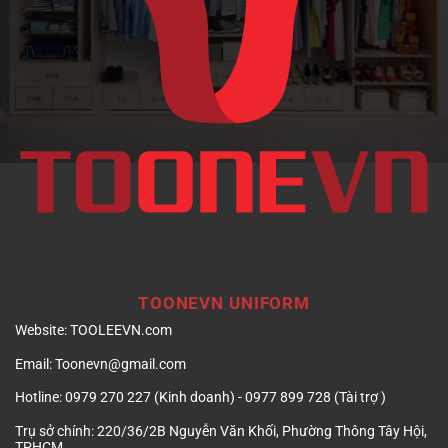
doanh
nghiệp
TOONEVN UNIFORM
Website:
TOOLEEVN.com
Email:
Toonevn@gmail.com
Hotline:
0979 270 227 (Kinh doanh) - 0977 899 728 (Tài trợ )
Trụ sở chính:
220/36/2B Nguyễn Văn Khối, Phường Thông Tây Hội,
TPHCM