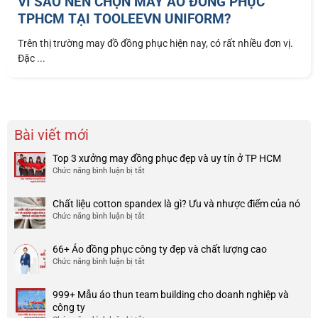
VÌ SAO NÊN CHỌN MAY ÁO ĐỒNG PHỤC
TPHCM TẠI TOOLEEVN UNIFORM?
Trên thị trường may đồ đồng phục hiện nay, có rất nhiều đơn vị.
Đặc ...
Bài viết mới
Top 3 xưởng may đồng phục đẹp và uy tín ở TP HCM
Chức năng bình luận bị tắt
ở
Top
3
Chất liệu cotton spandex là gì? Ưu và nhược điểm của nó
xưởng
Chức năng bình luận bị tắt
ở
may
Chất
đồng
liệu
phục
66+ Áo đồng phục công ty đẹp và chất lượng cao
cotton
đẹp
Chức năng bình luận bị tắt
ở
spandex
và
66+
là
uy
Áo
gì?
tín
999+ Mẫu áo thun team building cho doanh nghiệp và
đồng
Ưu
ở
công ty
phục
và
TP