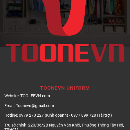
doanh
nghiệp
TOONEVN UNIFORM
Website:
TOOLEEVN.com
Email:
Toonevn@gmail.com
Hotline:
0979 270 227 (Kinh doanh) - 0977 899 728 (Tài trợ )
Trụ sở chính:
220/36/2B Nguyễn Văn Khối, Phường Thông Tây Hội,
TPHCM