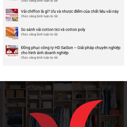
Chức năng bình luận bị tắt
ở
công
nhược
HCM
999+
ty
điểm
Mẫu
Vải chiffon là gì? Ưu và nhược điểm của chất liệu vải này
đẹp
của
áo
và
Chức năng bình luận bị tắt
ở
nó
thun
chất
Vải
team
lượng
chiffon
So sánh vải cotton tici và cotton poly
building
cao
là
Chức năng bình luận bị tắt
cho
ở
gì?
doanh
So
Ưu
nghiệp
sánh
và
Đồng phục công ty HD SaiSon – Giải pháp chuyên nghiệp
và
vải
nhược
cho hình ảnh doanh nghiệp
công
cotton
điểm
Chức năng bình luận bị tắt
ở
ty
tici
của
Đồng
và
chất
phục
cotton
liệu
công
poly
vải
ty
này
HD
SaiSon
–
Giải
pháp
chuyên
nghiệp
cho
hình
ảnh