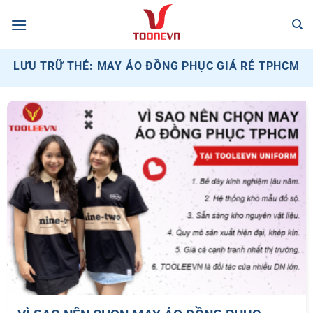
Bỏ
qua
nội
dung
LƯU TRỮ THẺ:
MAY ÁO ĐỒNG PHỤC GIÁ RẺ TPHCM