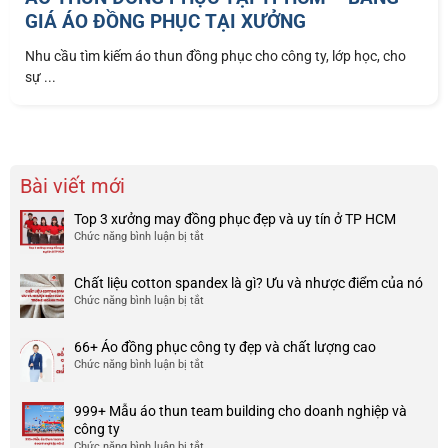
GIÁ ÁO ĐỒNG PHỤC TẠI XƯỞNG
Nhu cầu tìm kiếm áo thun đồng phục cho công ty, lớp học, cho
sự ...
Bài viết mới
Top 3 xưởng may đồng phục đẹp và uy tín ở TP HCM
Chức năng bình luận bị tắt
ở
Top
3
Chất liệu cotton spandex là gì? Ưu và nhược điểm của nó
xưởng
Chức năng bình luận bị tắt
ở
may
Chất
đồng
liệu
phục
66+ Áo đồng phục công ty đẹp và chất lượng cao
cotton
đẹp
Chức năng bình luận bị tắt
ở
spandex
và
66+
là
uy
Áo
gì?
tín
999+ Mẫu áo thun team building cho doanh nghiệp và
đồng
Ưu
ở
công ty
phục
và
TP
Chức năng bình luận bị tắt
ở