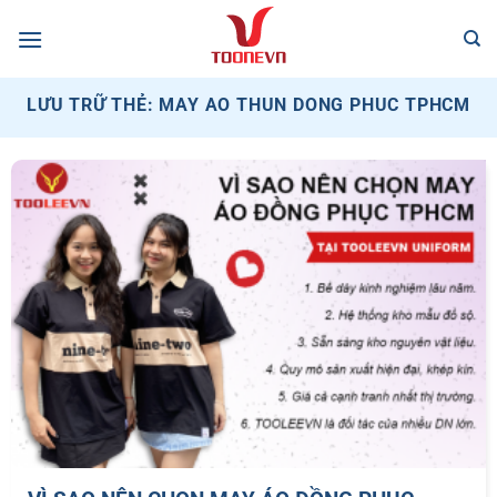
Bỏ
qua
nội
dung
LƯU TRỮ THẺ:
MAY AO THUN DONG PHUC TPHCM