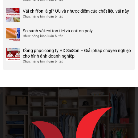
công
nhược
HCM
999+
ty
điểm
Mẫu
Vải chiffon là gì? Ưu và nhược điểm của chất liệu vải này
đẹp
của
áo
và
Chức năng bình luận bị tắt
ở
nó
thun
chất
Vải
team
lượng
chiffon
So sánh vải cotton tici và cotton poly
building
cao
là
Chức năng bình luận bị tắt
cho
ở
gì?
doanh
So
Ưu
nghiệp
sánh
và
Đồng phục công ty HD SaiSon – Giải pháp chuyên nghiệp
và
vải
nhược
cho hình ảnh doanh nghiệp
công
cotton
điểm
Chức năng bình luận bị tắt
ở
ty
tici
của
Đồng
và
chất
phục
cotton
liệu
công
poly
vải
ty
này
HD
SaiSon
–
Giải
pháp
chuyên
nghiệp
cho
hình
ảnh