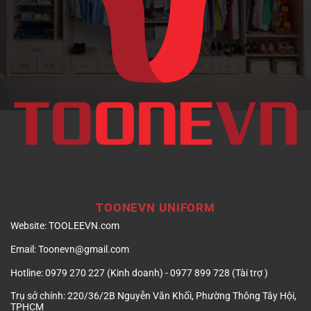
doanh
nghiệp
TOONEVN UNIFORM
Website:
TOOLEEVN.com
Email:
Toonevn@gmail.com
Hotline:
0979 270 227 (Kinh doanh) - 0977 899 728 (Tài trợ )
Trụ sở chính:
220/36/2B Nguyễn Văn Khối, Phường Thông Tây Hội,
TPHCM