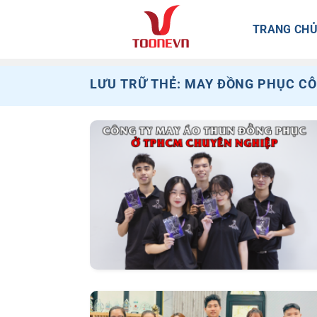
Bỏ
qua
TRANG CH
nội
dung
LƯU TRỮ THẺ:
MAY ĐỒNG PHỤC CÔ