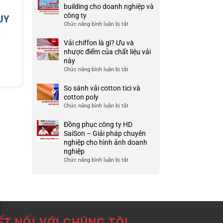
Ưu
đồng
building cho doanh nghiệp và
TP
và
phục
công ty
HCM
UY
nhược
công
Chức năng bình luận bị tắt
ở
điểm
ty
999+
của
đẹp
Mẫu
Vải chiffon là gì? Ưu và
nó
và
áo
nhược điểm của chất liệu vải
chất
thun
này
lượng
team
Chức năng bình luận bị tắt
ở
cao
building
Vải
cho
chiffon
So sánh vải cotton tici và
doanh
là
cotton poly
nghiệp
gì?
Chức năng bình luận bị tắt
ở
và
Ưu
So
công
và
sánh
Đồng phục công ty HD
ty
nhược
vải
SaiSon – Giải pháp chuyên
điểm
cotton
nghiệp cho hình ảnh doanh
của
tici
nghiệp
chất
và
Chức năng bình luận bị tắt
ở
liệu
cotton
Đồng
vải
poly
phục
này
công
ty
HD
SaiSon
ẾT NỐI VỚI CHÚNG TÔI
–