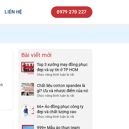
LIÊN HỆ
0979 270 227
Bài viết mới
Top 3 xưởng may đồng phục
đẹp và uy tín ở TP HCM
Chức năng bình luận bị tắt
ở
Top
ẫn
3
Chất liệu cotton spandex là
xưởng
gì? Ưu và nhược điểm của nó
may
Chức năng bình luận bị tắt
ở
đồng
Chất
phục
liệu
66+ Áo đồng phục công ty
đẹp
cotton
đẹp và chất lượng cao
và
spandex
Chức năng bình luận bị tắt
ở
uy
là
66+
tín
gì?
Áo
999+ Mẫu áo thun team
ở