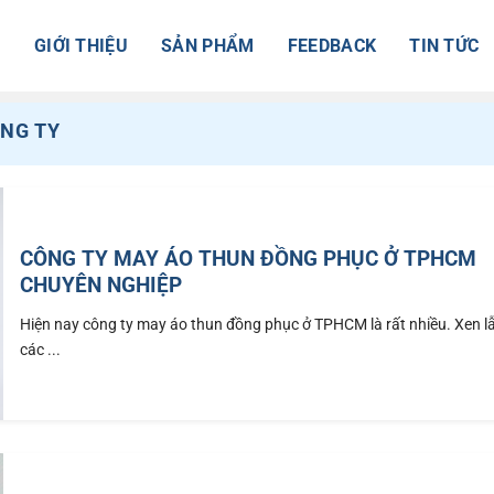
Ủ
GIỚI THIỆU
SẢN PHẨM
FEEDBACK
TIN TỨC
NG TY
CÔNG TY MAY ÁO THUN ĐỒNG PHỤC Ở TPHCM
CHUYÊN NGHIỆP
Hiện nay công ty may áo thun đồng phục ở TPHCM là rất nhiều. Xen l
các ...