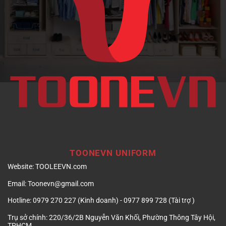
doanh
nghiệp
TOONEVN UNIFORM
Website:
TOOLEEVN.com
Email:
Toonevn@gmail.com
Hotline:
0979 270 227 (Kinh doanh) - 0977 899 728 (Tài trợ )
Trụ sở chính:
220/36/2B Nguyễn Văn Khối, Phường Thông Tây Hội,
TPHCM