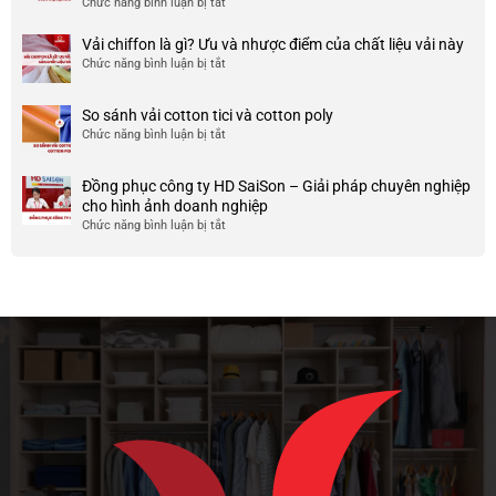
Chức năng bình luận bị tắt
ở
công
nhược
HCM
999+
ty
điểm
Mẫu
Vải chiffon là gì? Ưu và nhược điểm của chất liệu vải này
đẹp
của
áo
và
Chức năng bình luận bị tắt
ở
nó
thun
chất
Vải
team
lượng
chiffon
So sánh vải cotton tici và cotton poly
building
cao
là
Chức năng bình luận bị tắt
cho
ở
gì?
doanh
So
Ưu
nghiệp
sánh
và
Đồng phục công ty HD SaiSon – Giải pháp chuyên nghiệp
và
vải
nhược
cho hình ảnh doanh nghiệp
công
cotton
điểm
Chức năng bình luận bị tắt
ở
ty
tici
của
Đồng
và
chất
phục
cotton
liệu
công
poly
vải
ty
này
HD
SaiSon
–
Giải
pháp
chuyên
nghiệp
cho
hình
ảnh