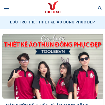
Bỏ
qua
nội
dung
LƯU TRỮ THẺ:
THIẾT KẾ ÁO ĐỒNG PHỤC ĐẸP