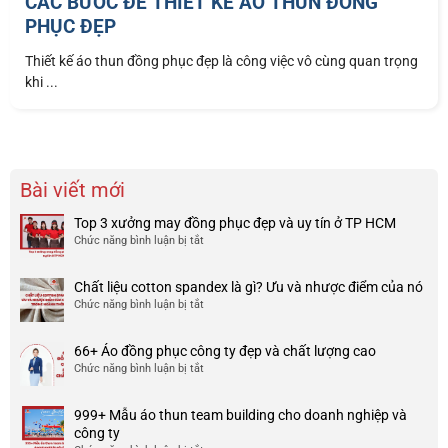
CÁC BƯỚC ĐỂ THIẾT KẾ ÁO THUN ĐỒNG
PHỤC ĐẸP
Thiết kế áo thun đồng phục đẹp là công việc vô cùng quan trọng
khi ...
Bài viết mới
Top 3 xưởng may đồng phục đẹp và uy tín ở TP HCM
Chức năng bình luận bị tắt
ở
Top
3
Chất liệu cotton spandex là gì? Ưu và nhược điểm của nó
xưởng
Chức năng bình luận bị tắt
ở
may
Chất
đồng
liệu
phục
66+ Áo đồng phục công ty đẹp và chất lượng cao
cotton
đẹp
Chức năng bình luận bị tắt
ở
spandex
và
66+
là
uy
Áo
gì?
tín
999+ Mẫu áo thun team building cho doanh nghiệp và
đồng
Ưu
ở
công ty
phục
và
TP