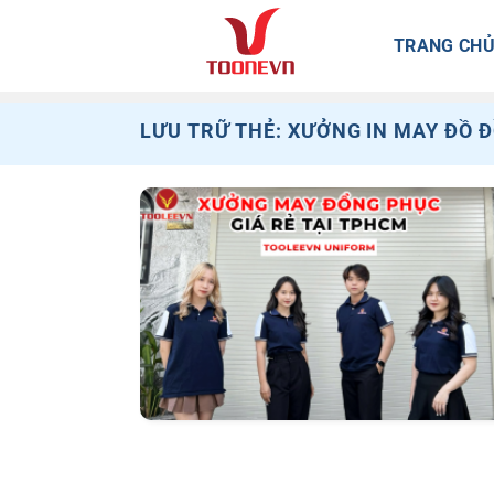
Bỏ
qua
TRANG CH
nội
dung
LƯU TRỮ THẺ:
XƯỞNG IN MAY ĐỒ 