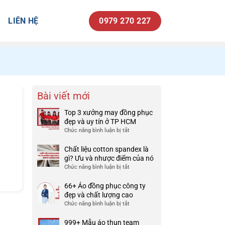
LIÊN HỆ
0979 270 227
Bài viết mới
Top 3 xưởng may đồng phục
đẹp và uy tín ở TP HCM
Chức năng bình luận bị tắt
ở
Top
3
Chất liệu cotton spandex là
.
xưởng
gì? Ưu và nhược điểm của nó
may
Chức năng bình luận bị tắt
ở
đồng
Chất
phục
liệu
66+ Áo đồng phục công ty
đẹp
cotton
đẹp và chất lượng cao
và
spandex
Chức năng bình luận bị tắt
ở
uy
là
66+
tín
gì?
Áo
999+ Mẫu áo thun team
ở