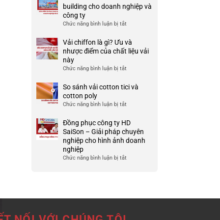
Ưu
đồng
building cho doanh nghiệp và
TP
và
phục
công ty
HCM
nhược
công
Chức năng bình luận bị tắt
ở
điểm
ty
999+
của
đẹp
Mẫu
Vải chiffon là gì? Ưu và
nó
và
áo
nhược điểm của chất liệu vải
chất
thun
này
lượng
team
Chức năng bình luận bị tắt
ở
cao
building
Vải
cho
chiffon
So sánh vải cotton tici và
doanh
là
cotton poly
nghiệp
gì?
Chức năng bình luận bị tắt
ở
và
Ưu
So
công
và
sánh
Đồng phục công ty HD
ty
nhược
vải
SaiSon – Giải pháp chuyên
điểm
cotton
nghiệp cho hình ảnh doanh
của
tici
nghiệp
chất
và
Chức năng bình luận bị tắt
ở
liệu
cotton
Đồng
vải
poly
phục
này
công
ty
HD
SaiSon
ẾT NỐI VỚI CHÚNG TÔI
–