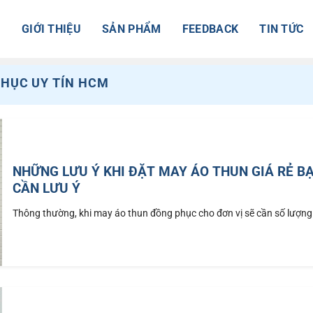
Ủ
GIỚI THIỆU
SẢN PHẨM
FEEDBACK
TIN TỨC
HỤC UY TÍN HCM
NHỮNG LƯU Ý KHI ĐẶT MAY ÁO THUN GIÁ RẺ B
CẦN LƯU Ý
Thông thường, khi may áo thun đồng phục cho đơn vị sẽ cần số lượng 