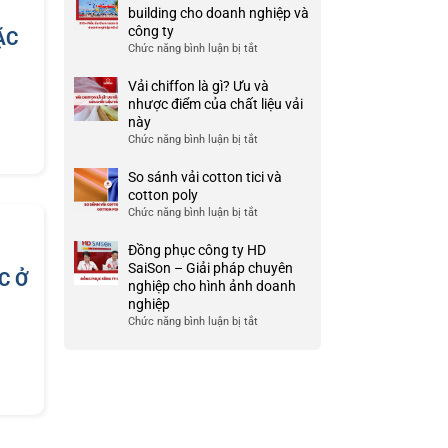
Ưu
đồng
building cho doanh nghiệp và
TP
và
phục
công ty
HCM
ẶC
nhược
công
Chức năng bình luận bị tắt
ở
điểm
ty
999+
của
đẹp
Mẫu
Vải chiffon là gì? Ưu và
nó
và
áo
nhược điểm của chất liệu vải
chất
thun
này
lượng
team
Chức năng bình luận bị tắt
ở
cao
building
Vải
cho
chiffon
So sánh vải cotton tici và
doanh
là
cotton poly
nghiệp
gì?
Chức năng bình luận bị tắt
ở
và
Ưu
So
công
và
sánh
Đồng phục công ty HD
ty
nhược
vải
SaiSon – Giải pháp chuyên
C Ở
điểm
cotton
nghiệp cho hình ảnh doanh
của
tici
nghiệp
chất
và
Chức năng bình luận bị tắt
ở
liệu
cotton
Đồng
vải
poly
phục
này
công
ty
HD
SaiSon
–