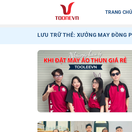
Bỏ
qua
TRANG CH
nội
dung
LƯU TRỮ THẺ:
XƯỞNG MAY ĐỒNG P