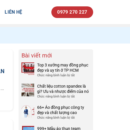
LIÊN HỆ
0979 270 227
Bài viết mới
Top 3 xưởng may đồng phục
ẠN
đẹp và uy tín ở TP HCM
Chức năng bình luận bị tắt
ở
Top
3
Chất liệu cotton spandex là
...
xưởng
gì? Ưu và nhược điểm của nó
may
Chức năng bình luận bị tắt
ở
đồng
Chất
phục
liệu
66+ Áo đồng phục công ty
đẹp
cotton
đẹp và chất lượng cao
và
spandex
Chức năng bình luận bị tắt
ở
uy
là
66+
tín
gì?
Áo
999+ Mẫu áo thun team
ở