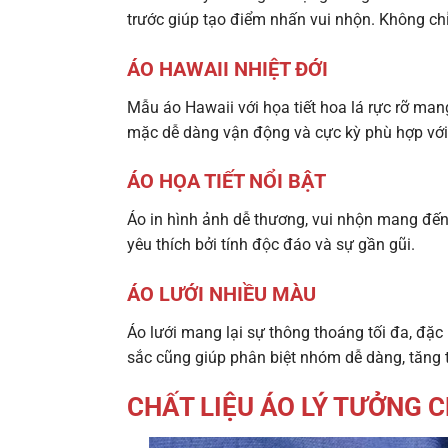
trước giúp tạo điểm nhấn vui nhộn. Không chỉ 
ÁO HAWAII NHIỆT ĐỚI
Mẫu áo Hawaii với họa tiết hoa lá rực rỡ ma
mặc dễ dàng vận động và cực kỳ phù hợp với k
ÁO HỌA TIẾT NỔI BẬT
Áo in hình ảnh dễ thương, vui nhộn mang đến
yêu thích bởi tính độc đáo và sự gần gũi.
ÁO LƯỚI NHIỀU MÀU
Áo lưới mang lại sự thông thoáng tối đa, đặ
sắc cũng giúp phân biệt nhóm dễ dàng, tăng t
CHẤT LIỆU ÁO LÝ TƯỞNG 