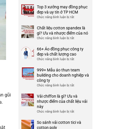
Top 3 xưởng may đồng phục
đẹp và uy tín ở TP HCM
Chức năng bình luận bị tắt
ở
Top
3
Chất liệu cotton spandex là
xưởng
gì? Ưu và nhược điểm của nó
may
Chức năng bình luận bị tắt
ở
đồng
Chất
phục
liệu
66+ Áo đồng phục công ty
đẹp
cotton
đẹp và chất lượng cao
và
spandex
Chức năng bình luận bị tắt
ở
uy
là
66+
tín
gì?
Áo
999+ Mẫu áo thun team
ở
Ưu
đồng
building cho doanh nghiệp và
TP
và
phục
công ty
HCM
nhược
công
Chức năng bình luận bị tắt
ở
điểm
ty
999+
của
đẹp
ần gũi
Mẫu
Vải chiffon là gì? Ưu và
nó
và
áo
nhược điểm của chất liệu vải
a.
chất
thun
này
lượng
team
Chức năng bình luận bị tắt
ở
cao
building
Vải
cho
chiffon
So sánh vải cotton tici và
doanh
là
mặt
cotton poly