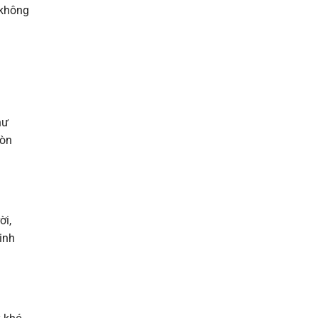
 không
hư
còn
ời,
inh