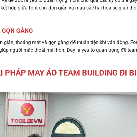
g và dễ đọc là yếu tố quan trọng. Font chữ quá cầu kỳ có thể gâ
ự kết hợp giữa font chữ đơn giản và màu sắc hài hòa sẽ giúp th
À GỌN GÀNG
ơn giản, thoáng mát và gọn gàng để thuận tiện khi vận động. F
giúp người mặc thoải mái hơn. Đây là yếu tố quan trọng để tea
I PHÁP MAY ÁO TEAM BUILDING ĐI B