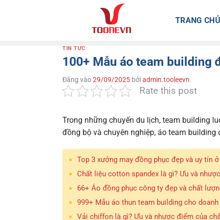
Bỏ
qua
TRANG CH
nội
dung
TIN TỨC
100+ Mẫu áo team building đ
Đăng vào
29/09/2025
bởi
admin.tooleevn
Rate this post
Trong những chuyến du lịch, team building lu
đồng bộ và chuyên nghiệp, áo team building đ
Top 3 xưởng may đồng phục đẹp và uy tín 
Chất liệu cotton spandex là gì? Ưu và nhượ
66+ Áo đồng phục công ty đẹp và chất lượn
999+ Mẫu áo thun team building cho doanh 
Vải chiffon là gì? Ưu và nhược điểm của chất