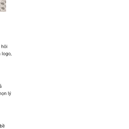
 hôi
 logo,
ả
họn lý
 bề