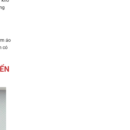
y khó
ông
orm áo
m có
IỂN