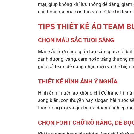
mặt, giúp không khí lưu thông dễ dàng, giảm 
chỉ thoải mái mà còn tạo sự mới lạ cho team.
TIPS THIẾT KẾ ÁO TEAM B
CHỌN MÀU SẮC TƯƠI SÁNG
Màu sắc tươi sáng giúp tạo cảm giác nổi bậ
xanh dương, vàng, cam hoặc trắng thường man
giúp cả team dễ dàng nhận diện và thể hiện ti
THIẾT KẾ HÌNH ẢNH Ý NGHĨA
Hình ảnh in trên áo không chỉ để trang trí mà
sóng biển, con thuyền hay slogan hài hước sẽ
thần đồng đội và giá trị mà doanh nghiệp muố
CHỌN FONT CHỮ RÕ RÀNG, DỄ ĐỌ