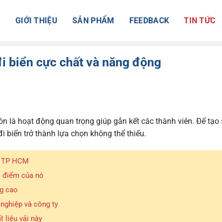
Ủ
GIỚI THIỆU
SẢN PHẨM
FEEDBACK
TIN TỨC
i biển cực chất và năng động
ôn là hoạt động quan trọng giúp gắn kết các thành viên. Để tạo
i biển trở thành lựa chọn không thể thiếu.
ở TP HCM
c điểm của nó
g cao
nghiệp và công ty
 liệu vải này