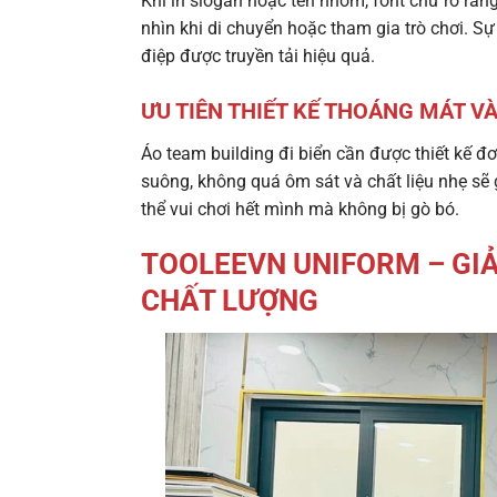
Khi in slogan hoặc tên nhóm, font chữ rõ ràn
nhìn khi di chuyển hoặc tham gia trò chơi. S
điệp được truyền tải hiệu quả.
ƯU TIÊN THIẾT KẾ THOÁNG MÁT V
Áo team building đi biển cần được thiết kế đ
suông, không quá ôm sát và chất liệu nhẹ sẽ 
thể vui chơi hết mình mà không bị gò bó.
TOOLEEVN UNIFORM – GIẢ
CHẤT LƯỢNG