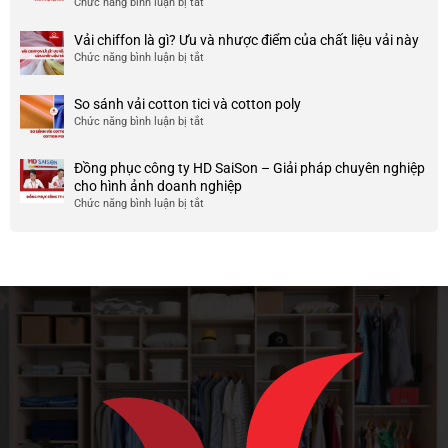
Chức năng bình luận bị tắt
ở
công
nhược
HCM
999+
ty
điểm
Mẫu
Vải chiffon là gì? Ưu và nhược điểm của chất liệu vải này
đẹp
của
áo
và
Chức năng bình luận bị tắt
ở
nó
thun
chất
Vải
team
lượng
chiffon
So sánh vải cotton tici và cotton poly
building
cao
là
Chức năng bình luận bị tắt
cho
ở
gì?
doanh
So
Ưu
nghiệp
sánh
và
Đồng phục công ty HD SaiSon – Giải pháp chuyên nghiệp
và
vải
nhược
cho hình ảnh doanh nghiệp
công
cotton
điểm
Chức năng bình luận bị tắt
ở
ty
tici
của
Đồng
và
chất
phục
cotton
liệu
công
poly
vải
ty
này
HD
SaiSon
–
Giải
pháp
chuyên
nghiệp
cho
hình
ảnh