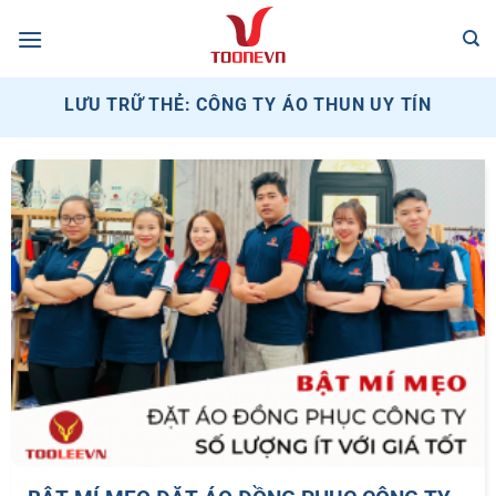
Bỏ
qua
nội
dung
LƯU TRỮ THẺ:
CÔNG TY ÁO THUN UY TÍN