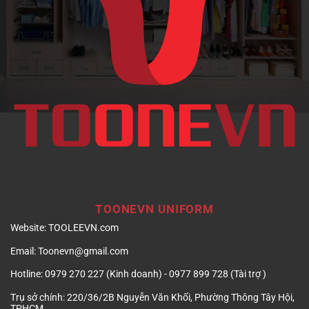
doanh
nghiệp
TOONEVN UNIFORM
Website:
TOOLEEVN.com
Email:
Toonevn@gmail.com
Hotline:
0979 270 227 (Kinh doanh) - 0977 899 728 (Tài trợ )
Trụ sở chính:
220/36/2B Nguyễn Văn Khối, Phường Thông Tây Hội,
TPHCM