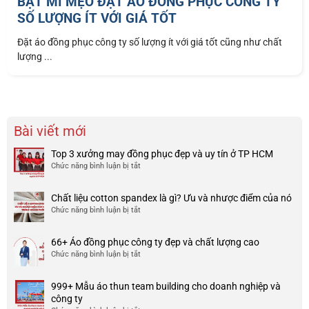
BẬT MÍ MẸO ĐẶT ÁO ĐỒNG PHỤC CÔNG TY
SỐ LƯỢNG ÍT VỚI GIÁ TỐT
Đặt áo đồng phục công ty số lượng ít với giá tốt cũng như chất
lượng ...
Bài viết mới
Top 3 xưởng may đồng phục đẹp và uy tín ở TP HCM
Chức năng bình luận bị tắt
ở
Top
3
Chất liệu cotton spandex là gì? Ưu và nhược điểm của nó
xưởng
Chức năng bình luận bị tắt
ở
may
Chất
đồng
liệu
phục
66+ Áo đồng phục công ty đẹp và chất lượng cao
cotton
đẹp
Chức năng bình luận bị tắt
ở
spandex
và
66+
là
uy
Áo
gì?
tín
999+ Mẫu áo thun team building cho doanh nghiệp và
đồng
Ưu
ở
công ty
phục
và
TP