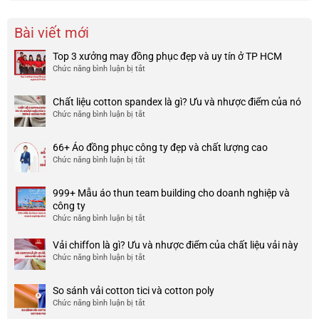
Bài viết mới
Top 3 xưởng may đồng phục đẹp và uy tín ở TP HCM
Chức năng bình luận bị tắt
ở
Top
3
Chất liệu cotton spandex là gì? Ưu và nhược điểm của nó
xưởng
Chức năng bình luận bị tắt
ở
may
Chất
đồng
liệu
phục
66+ Áo đồng phục công ty đẹp và chất lượng cao
cotton
đẹp
Chức năng bình luận bị tắt
ở
spandex
và
66+
là
uy
Áo
gì?
tín
999+ Mẫu áo thun team building cho doanh nghiệp và
đồng
Ưu
ở
công ty
phục
và
TP
Chức năng bình luận bị tắt
ở
công
nhược
HCM
999+
ty
điểm
Mẫu
Vải chiffon là gì? Ưu và nhược điểm của chất liệu vải này
đẹp
của
áo
và
Chức năng bình luận bị tắt
ở
nó
thun
chất
Vải
team
lượng
chiffon
So sánh vải cotton tici và cotton poly
building
cao
là
Chức năng bình luận bị tắt
cho
ở
gì?
doanh
So
Ưu