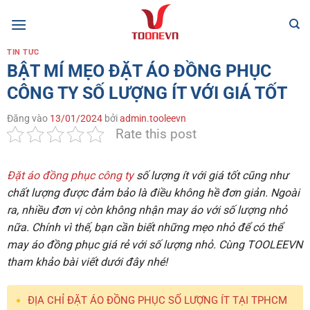
Bỏ
qua
nội
TIN TỨC
dung
BẬT MÍ MẸO ĐẶT ÁO ĐỒNG PHỤC
CÔNG TY SỐ LƯỢNG ÍT VỚI GIÁ TỐT
Đăng vào
13/01/2024
bởi
admin.tooleevn
Rate this post
Đặt áo đồng phục công ty
số lượng ít với giá tốt cũng như
chất lượng được đảm bảo là điều không hề đơn giản. Ngoài
ra, nhiều đơn vị còn không nhận may áo với số lượng nhỏ
nữa. Chính vì thế, bạn cần biết những mẹo nhỏ để có thể
may áo đồng phục giá rẻ với số lượng nhỏ. Cùng TOOLEEVN
tham khảo bài viết dưới đây nhé!
ĐỊA CHỈ ĐẶT ÁO ĐỒNG PHỤC SỐ LƯỢNG ÍT TẠI TPHCM