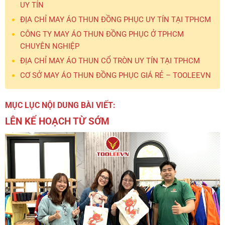
UY TÍN
ĐỊA CHỈ MAY ÁO THUN ĐỒNG PHỤC UY TÍN TẠI TPHCM
CÔNG TY MAY ÁO THUN ĐỒNG PHỤC Ở TPHCM
CHUYÊN NGHIỆP
ĐỊA CHỈ MAY ÁO THUN CỔ TRÒN UY TÍN TẠI TPHCM
CƠ SỞ MAY ÁO THUN ĐỒNG PHỤC GIÁ RẺ – TOOLEEVN
MỤC LỤC NỘI DUNG BÀI VIẾT:
LÊN KẾ HOẠCH TỪ SỚM