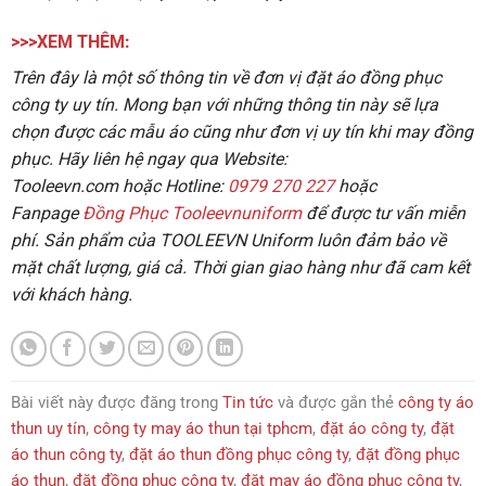
>>>XEM THÊM:
Trên đây là một số thông tin về đơn vị đặt áo đồng phục
công ty uy tín
. Mong bạn với những thông tin này sẽ lựa
chọn được các mẫu áo cũng như đơn vị uy tín khi may đồng
phục. Hãy liên hệ ngay qua Website:
Tooleevn.com
hoặc
Hotline:
0979 270 227
hoặc
Fanpage
Đồng Phục Tooleevnuniform
để được tư vấn miễn
phí.
Sản phẩm của
TOOLEEVN Uniform
luôn đảm bảo về
mặt chất lượng, giá cả. Thời gian giao hàng như đã cam kết
với khách hàng.
Bài viết này được đăng trong
Tin tức
và được gắn thẻ
công ty áo
thun uy tín
,
công ty may áo thun tại tphcm
,
đặt áo công ty
,
đặt
áo thun công ty
,
đặt áo thun đồng phục công ty
,
đặt đồng phục
áo thun
,
đặt đồng phục công ty
,
đặt may áo đồng phục công ty
,