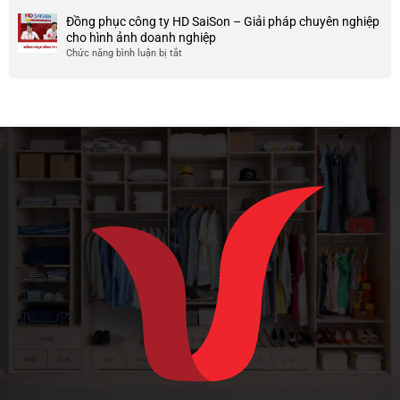
nghiệp
sánh
và
Đồng phục công ty HD SaiSon – Giải pháp chuyên nghiệp
và
vải
nhược
cho hình ảnh doanh nghiệp
công
cotton
điểm
Chức năng bình luận bị tắt
ở
ty
tici
của
Đồng
và
chất
phục
cotton
liệu
công
poly
vải
ty
này
HD
SaiSon
–
Giải
pháp
chuyên
nghiệp
cho
hình
ảnh
doanh
nghiệp