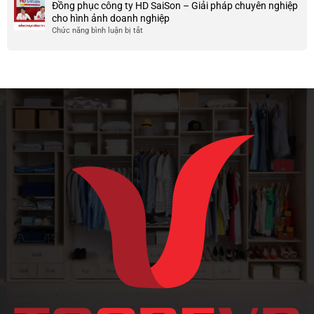
Đồng phục công ty HD SaiSon – Giải pháp chuyên nghiệp
và
vải
nhược
cho hình ảnh doanh nghiệp
công
cotton
điểm
Chức năng bình luận bị tắt
ở
ty
tici
của
Đồng
và
chất
phục
cotton
liệu
công
poly
vải
ty
này
HD
SaiSon
–
Giải
pháp
chuyên
nghiệp
cho
hình
ảnh
doanh
nghiệp