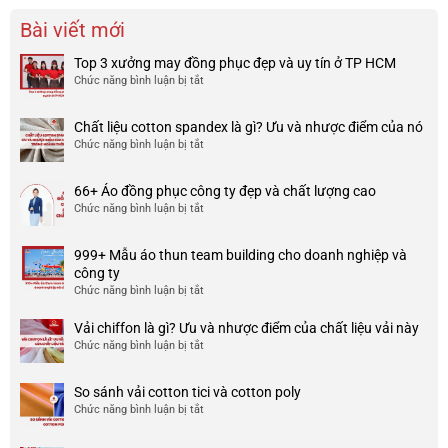
Bài viết mới
Top 3 xưởng may đồng phục đẹp và uy tín ở TP HCM
Chức năng bình luận bị tắt
ở
Top
3
Chất liệu cotton spandex là gì? Ưu và nhược điểm của nó
xưởng
Chức năng bình luận bị tắt
ở
may
Chất
đồng
liệu
phục
66+ Áo đồng phục công ty đẹp và chất lượng cao
cotton
đẹp
Chức năng bình luận bị tắt
ở
spandex
và
66+
là
uy
Áo
gì?
tín
999+ Mẫu áo thun team building cho doanh nghiệp và
đồng
Ưu
ở
công ty
phục
và
TP
Chức năng bình luận bị tắt
ở
công
nhược
HCM
999+
ty
điểm
Mẫu
Vải chiffon là gì? Ưu và nhược điểm của chất liệu vải này
đẹp
của
áo
và
Chức năng bình luận bị tắt
ở
nó
thun
chất
Vải
team
lượng
chiffon
So sánh vải cotton tici và cotton poly
building
cao
là
Chức năng bình luận bị tắt
cho
ở
gì?
doanh
So
Ưu
nghiệp
sánh
và