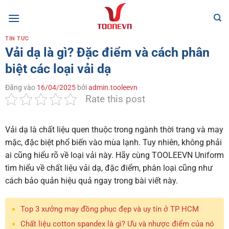
Bỏ
qua
nội
TIN TỨC
dung
Vải dạ là gì? Đặc điểm và cách phân
biệt các loại vải dạ
Đăng vào
16/04/2025
bởi
admin.tooleevn
Rate this post
Vải dạ là chất liệu quen thuộc trong ngành thời trang và may
mặc, đặc biệt phổ biến vào mùa lạnh. Tuy nhiên, không phải
ai cũng hiểu rõ về loại vải này. Hãy cùng TOOLEEVN Uniform
tìm hiểu về chất liệu vải dạ
, đặc điểm, phân loại cũng như
cách bảo quản hiệu quả ngay trong bài viết này.
Top 3 xưởng may đồng phục đẹp và uy tín ở TP HCM
Chất liệu cotton spandex là gì? Ưu và nhược điểm của nó