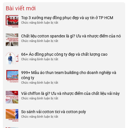
Bài viết mới
Top 3 xưởng may đồng phục đẹp và uy tín ở TP HCM
Chức năng bình luận bị tắt
ở
Top
3
Chất liệu cotton spandex là gì? Ưu và nhược điểm của nó
xưởng
Chức năng bình luận bị tắt
ở
may
Chất
đồng
liệu
phục
66+ Áo đồng phục công ty đẹp và chất lượng cao
cotton
đẹp
Chức năng bình luận bị tắt
ở
spandex
và
66+
là
uy
Áo
gì?
tín
999+ Mẫu áo thun team building cho doanh nghiệp và
đồng
Ưu
ở
công ty
phục
và
TP
Chức năng bình luận bị tắt
ở
công
nhược
HCM
999+
ty
điểm
Mẫu
Vải chiffon là gì? Ưu và nhược điểm của chất liệu vải này
đẹp
của
áo
và
Chức năng bình luận bị tắt
ở
nó
thun
chất
Vải
team
lượng
chiffon
So sánh vải cotton tici và cotton poly
building
cao
là
Chức năng bình luận bị tắt
cho
ở
gì?
doanh
So
Ưu
nghiệp
sánh
và