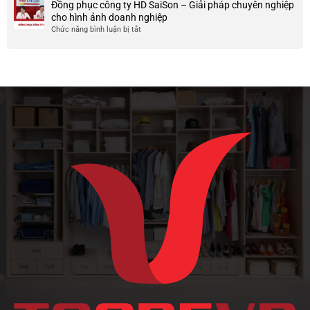
Đồng phục công ty HD SaiSon – Giải pháp chuyên nghiệp
và
vải
nhược
cho hình ảnh doanh nghiệp
công
cotton
điểm
Chức năng bình luận bị tắt
ở
ty
tici
của
Đồng
và
chất
phục
cotton
liệu
công
poly
vải
ty
này
HD
SaiSon
–
Giải
pháp
chuyên
nghiệp
cho
hình
ảnh
doanh
nghiệp