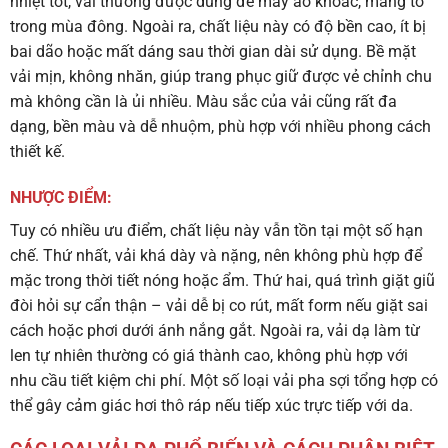
nhiệt tốt, vải thường được dùng để may áo khoác, măng tô
trong mùa đông. Ngoài ra, chất liệu này có độ bền cao, ít bị
bai dão hoặc mất dáng sau thời gian dài sử dụng. Bề mặt
vải mịn, không nhăn, giúp trang phục giữ được vẻ chỉnh chu
mà không cần là ủi nhiều. Màu sắc của vải cũng rất đa
dạng, bền màu và dễ nhuộm, phù hợp với nhiều phong cách
thiết kế.
NHƯỢC ĐIỂM:
Tuy có nhiều ưu điểm, chất liệu này vẫn tồn tại một số hạn
chế. Thứ nhất, vải khá dày và nặng, nên không phù hợp để
mặc trong thời tiết nóng hoặc ẩm. Thứ hai, quá trình giặt giũ
đòi hỏi sự cẩn thận – vải dễ bị co rút, mất form nếu giặt sai
cách hoặc phơi dưới ánh nắng gắt. Ngoài ra, vải dạ làm từ
len tự nhiên thường có giá thành cao, không phù hợp với
nhu cầu tiết kiệm chi phí. Một số loại vải pha sợi tổng hợp có
thể gây cảm giác hơi thô ráp nếu tiếp xúc trực tiếp với da.