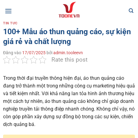
Bỏ
qua
nội
TIN TỨC
dung
100+ Mẫu áo thun quảng cáo, sự kiện
giá rẻ và chất lượng
Đăng vào
17/07/2025
bởi
admin.tooleevn
Rate this post
Trong thời đại truyền thông hiện đại, áo thun quảng cáo
đang trở thành một trong những công cụ marketing hiệu quả
và tiết kiệm nhất. Với khả năng lan tỏa hình ảnh thương hiệu
một cách tự nhiên, áo thun quảng cáo không chỉ giúp doanh
nghiệp truyền tải thông điệp nhanh chóng. Không chỉ vậy, nó
còn góp phần xây dựng sự đồng bộ trong các sự kiện, chiến
dịch quảng bá.