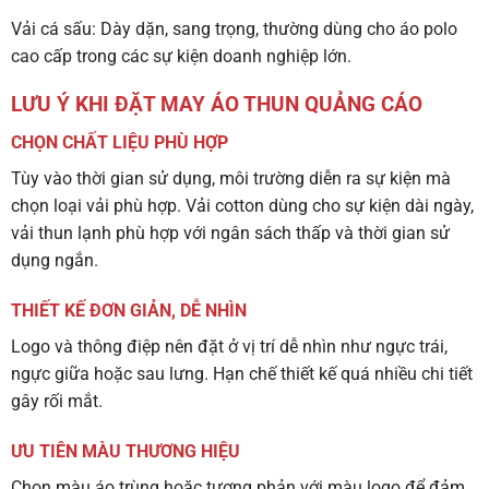
Vải cá sấu
: Dày dặn, sang trọng, thường dùng cho áo polo
cao cấp trong các sự kiện doanh nghiệp lớn.
LƯU Ý KHI ĐẶT MAY ÁO THUN QUẢNG CÁO
CHỌN CHẤT LIỆU PHÙ HỢP
Tùy vào thời gian sử dụng, môi trường diễn ra sự kiện mà
chọn loại vải phù hợp. Vải cotton dùng cho sự kiện dài ngày,
vải thun lạnh phù hợp với ngân sách thấp và thời gian sử
dụng ngắn.
THIẾT KẾ ĐƠN GIẢN, DỄ NHÌN
Logo và thông điệp nên đặt ở vị trí dễ nhìn như ngực trái,
ngực giữa hoặc sau lưng. Hạn chế thiết kế quá nhiều chi tiết
gây rối mắt.
ƯU TIÊN MÀU THƯƠNG HIỆU
Chọn màu áo trùng hoặc tương phản với màu logo để đảm