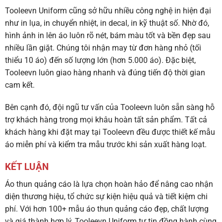
Tooleevn Uniform cũng sở hữu nhiều công nghệ in hiện đại
như in lụa, in chuyển nhiệt, in decal, in kỹ thuật số. Nhờ đó,
hình ảnh in lên áo luôn rõ nét, bám màu tốt và bền đẹp sau
nhiều lần giặt. Chúng tôi nhận may từ đơn hàng nhỏ (tối
thiểu 10 áo) đến số lượng lớn (hơn 5.000 áo). Đặc biệt,
Tooleevn luôn giao hàng nhanh và đúng tiến độ thời gian
cam kết.
Bên cạnh đó, đội ngũ tư vấn của Tooleevn luôn sẵn sàng hỗ
trợ khách hàng trong mọi khâu hoàn tất sản phẩm. Tất cả
khách hàng khi đặt may tại Tooleevn đều được thiết kế mẫu
áo miễn phí và kiểm tra mẫu trước khi sản xuất hàng loạt.
KẾT LUẬN
Áo thun quảng cáo là lựa chọn hoàn hảo để nâng cao nhận
diện thương hiệu, tổ chức sự kiện hiệu quả và tiết kiệm chi
phí. Với hơn 100+ mẫu áo thun quảng cáo đẹp, chất lượng
và giá thành hợp lý, Tooleevn Uniform tự tin đồng hành cùng