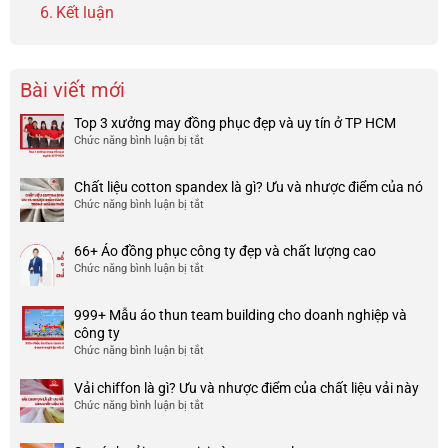
Kết luận
Bài viết mới
Top 3 xưởng may đồng phục đẹp và uy tín ở TP HCM
Chức năng bình luận bị tắt
ở
Top
3
Chất liệu cotton spandex là gì? Ưu và nhược điểm của nó
xưởng
Chức năng bình luận bị tắt
ở
may
Chất
đồng
liệu
phục
66+ Áo đồng phục công ty đẹp và chất lượng cao
cotton
đẹp
Chức năng bình luận bị tắt
ở
spandex
và
66+
là
uy
Áo
gì?
tín
999+ Mẫu áo thun team building cho doanh nghiệp và
đồng
Ưu
ở
công ty
phục
và
TP
Chức năng bình luận bị tắt
ở
công
nhược
HCM
999+
ty
điểm
Mẫu
Vải chiffon là gì? Ưu và nhược điểm của chất liệu vải này
đẹp
của
áo
và
Chức năng bình luận bị tắt
ở
nó
thun
chất
Vải
team
lượng
chiffon