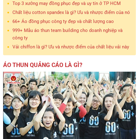
Top 3 xưởng may đồng phục đẹp và uy tín ở TP HCM
Chất liệu cotton spandex là gì? Ưu và nhược điểm của nó
66+ Áo đồng phục công ty đẹp và chất lượng cao
999+ Mẫu áo thun team building cho doanh nghiệp và
công ty
Vải chiffon là gì? Ưu và nhược điểm của chất liệu vải này
ÁO THUN QUẢNG CÁO LÀ GÌ?