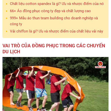
Chất liệu cotton spandex là gì? Ưu và nhược điểm của nó
66+ Áo đồng phục công ty đẹp và chất lượng cao
999+ Mẫu áo thun team building cho doanh nghiệp và
công ty
Vải chiffon là gì? Ưu và nhược điểm của chất liệu vải này
VAI TRÒ CỦA ĐỒNG PHỤC TRONG CÁC CHUYẾN
DU LỊCH