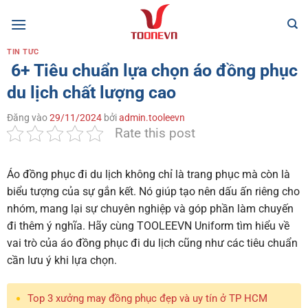
Bỏ
qua
nội
TIN TỨC
dung
6+ Tiêu chuẩn lựa chọn áo đồng phục
du lịch chất lượng cao
Đăng vào
29/11/2024
bởi
admin.tooleevn
Rate this post
Áo đồng phục đi du lịch không chỉ là trang phục mà còn là
biểu tượng của sự gắn kết. Nó giúp tạo nên dấu ấn riêng cho
nhóm, mang lại sự chuyên nghiệp và góp phần làm chuyến
đi thêm ý nghĩa. Hãy cùng TOOLEEVN Uniform tìm hiểu về
vai trò của áo đồng phục đi du lịch cũng như các tiêu chuẩn
cần lưu ý khi lựa chọn.
Top 3 xưởng may đồng phục đẹp và uy tín ở TP HCM