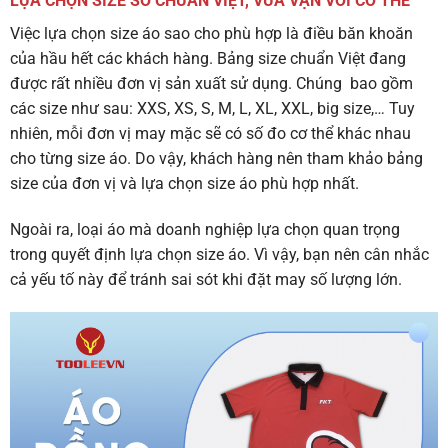
LỰA CHỌN SIZE SỐ CHUẨN VIỆT, VỪA VẶN VỚI CƠ THỂ
Việc lựa chọn size áo sao cho phù hợp là điều băn khoăn
của hầu hết các khách hàng. Bảng size chuẩn Việt đang
được rất nhiều đơn vị sản xuất sử dụng. Chúng bao gồm
các size như sau: XXS, XS, S, M, L, XL, XXL, big size,… Tuy
nhiên, mỗi đơn vị may mặc sẽ có số đo cơ thể khác nhau
cho từng size áo. Do vậy, khách hàng nên tham khảo bảng
size của đơn vị và lựa chọn size áo phù hợp nhất.
Ngoài ra, loại áo mà doanh nghiệp lựa chọn quan trọng
trong quyết định lựa chọn size áo. Vì vậy, bạn nên cân nhắc
cả yếu tố này để tránh sai sót khi đặt may số lượng lớn.