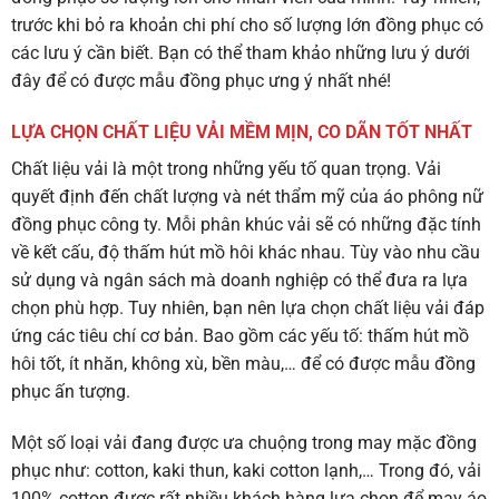
trước khi bỏ ra khoản chi phí cho số lượng lớn đồng phục có
các lưu ý cần biết. Bạn có thể tham khảo những lưu ý dưới
đây để có được mẫu đồng phục ưng ý nhất nhé!
LỰA CHỌN CHẤT LIỆU VẢI MỀM MỊN, CO DÃN TỐT NHẤT
Chất liệu vải là một trong những yếu tố quan trọng. Vải
quyết định đến chất lượng và nét thẩm mỹ của
áo phông nữ
đồng phục
công ty. Mỗi phân khúc vải sẽ có những đặc tính
về kết cấu, độ thấm hút mồ hôi khác nhau. Tùy vào nhu cầu
sử dụng và ngân sách mà doanh nghiệp có thể đưa ra lựa
chọn phù hợp. Tuy nhiên, bạn nên lựa chọn chất liệu vải đáp
ứng các tiêu chí cơ bản. Bao gồm các yếu tố: thấm hút mồ
hôi tốt, ít nhăn, không xù, bền màu,… để có được mẫu đồng
phục ấn tượng.
Một số loại vải đang được ưa chuộng trong may mặc đồng
phục như: cotton, kaki thun, kaki cotton lạnh,… Trong đó, vải
100% cotton được rất nhiều khách hàng lựa chọn để may áo