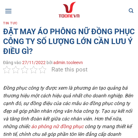
Bỏ
qua
nội
TIN TỨC
dung
ĐẶT MAY ÁO PHÔNG NỮ ĐỒNG PHỤC
CÔNG TY SỐ LƯỢNG LỚN CẦN LƯU Ý
ĐIỀU GÌ?
Đăng vào
27/11/2022
bởi
admin.tooleevn
Rate this post
Đồng phục công ty được xem là phương án tạo quảng bá
thương hiệu một cách hiệu quả nhất cho doanh nghiệp. Bên
cạnh đó,
sự đồng điệu của các mẫu áo đồng phục công ty
đẹp sẽ góp phần nhân rộng văn hóa công ty. Tạo sự kết nối
và tăng tình đoàn kết giữa các nhân viên. Hơn thế nữa,
n
hững chiếc
áo phông nữ đồng phục
công ty mang thiết kế
tinh tế, chỉnh chu sẽ góp phần tôn lên đẳng cấp doanh