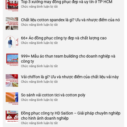
Top 3 xưởng may đồng phục đẹp và uy tín ở TP HCM
Chức năng bình luận bị tắt
ở
Top
3
Chất liệu cotton spandex là gì? Ưu và nhược điểm của nó
xưởng
Chức năng bình luận bị tắt
ở
may
Chất
đồng
liệu
phục
66+ Áo đồng phục công ty đẹp và chất lượng cao
cotton
đẹp
Chức năng bình luận bị tắt
ở
spandex
và
66+
là
uy
Áo
gì?
tín
999+ Mẫu áo thun team building cho doanh nghiệp và
đồng
Ưu
ở
công ty
phục
và
TP
Chức năng bình luận bị tắt
ở
công
nhược
HCM
999+
ty
điểm
Mẫu
Vải chiffon là gì? Ưu và nhược điểm của chất liệu vải này
đẹp
của
áo
và
Chức năng bình luận bị tắt
ở
nó
thun
chất
Vải
team
lượng
chiffon
So sánh vải cotton tici và cotton poly
building
cao
là
Chức năng bình luận bị tắt
cho
ở
gì?
doanh
So
Ưu
nghiệp
sánh
và
Đồng phục công ty HD SaiSon – Giải pháp chuyên nghiệp
và
vải
nhược
cho hình ảnh doanh nghiệp
công
cotton
điểm
Chức năng bình luận bị tắt
ở
ty
tici
của