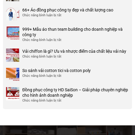
Chất
đồng
liệu
phục
66+ Áo đồng phục công ty đẹp và chất lượng cao
cotton
đẹp
Chức năng bình luận bị tắt
ở
spandex
và
66+
là
uy
Áo
gì?
tín
999+ Mẫu áo thun team building cho doanh nghiệp và
đồng
Ưu
ở
công ty
phục
và
TP
Chức năng bình luận bị tắt
ở
công
nhược
HCM
999+
ty
điểm
Mẫu
Vải chiffon là gì? Ưu và nhược điểm của chất liệu vải này
đẹp
của
áo
và
Chức năng bình luận bị tắt
ở
nó
thun
chất
Vải
team
lượng
chiffon
So sánh vải cotton tici và cotton poly
building
cao
là
Chức năng bình luận bị tắt
cho
ở
gì?
doanh
So
Ưu
nghiệp
sánh
và
Đồng phục công ty HD SaiSon – Giải pháp chuyên nghiệp
và
vải
nhược
cho hình ảnh doanh nghiệp
công
cotton
điểm
Chức năng bình luận bị tắt
ở
ty
tici
của
Đồng
và
chất
phục
cotton
liệu
công
poly
vải
ty
này
HD
SaiSon