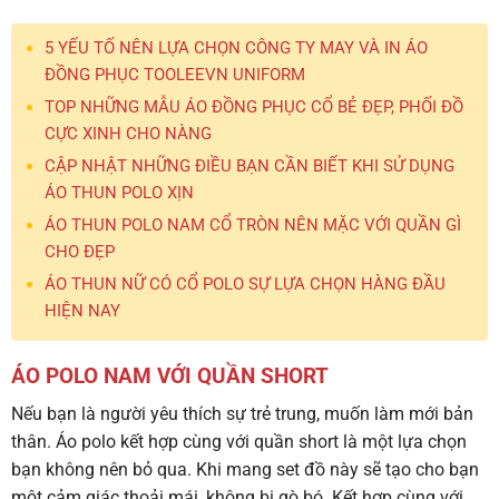
5 YẾU TỐ NÊN LỰA CHỌN CÔNG TY MAY VÀ IN ÁO
ĐỒNG PHỤC TOOLEEVN UNIFORM
TOP NHỮNG MẪU ÁO ĐỒNG PHỤC CỔ BẺ ĐẸP, PHỐI ĐỒ
CỰC XINH CHO NÀNG
CẬP NHẬT NHỮNG ĐIỀU BẠN CẦN BIẾT KHI SỬ DỤNG
ÁO THUN POLO XỊN
ÁO THUN POLO NAM CỔ TRÒN NÊN MẶC VỚI QUẦN GÌ
CHO ĐẸP
ÁO THUN NỮ CÓ CỔ POLO SỰ LỰA CHỌN HÀNG ĐẦU
HIỆN NAY
ÁO POLO NAM VỚI QUẦN SHORT
Nếu bạn là người yêu thích sự trẻ trung, muốn làm mới bản
thân. Áo polo kết hợp cùng với quần short là một lựa chọn
bạn không nên bỏ qua. Khi mang set đồ này sẽ tạo cho bạn
một cảm giác thoải mái, không bị gò bó. Kết hợp cùng với