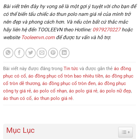
Bài viết trên đây hy vọng sẽ là một gợi ý tuyệt vời cho bạn để
có thể biến tấu chiếc áo thun polo nam giá rẻ của mình trở
nên đẹp và phong cách hơn.
Và nếu còn bất cứ thắc mắc
hãy liên hệ đến TOOLEEVN theo Hotline:
0979270227
hoặc
website
Tooleenvn.com
để được tư vấn và hỗ trợ.
Bài viết này được đăng trong
Tin tức
và được gắn thẻ
áo đồng
phục có cổ
,
áo đồng phục cổ tròn bao nhiêu tiền
,
áo đồng phục
cổ tròn dễ thương
,
áo đồng phục cổ tròn đen
,
áo đồng phục
công ty giá rẻ
,
áo polo cổ nhạn
,
áo polo giá rẻ
,
áo polo nữ đẹp
,
áo thun có cổ
,
áo thun polo giá rẻ
.
Mục Lục
Toggle 