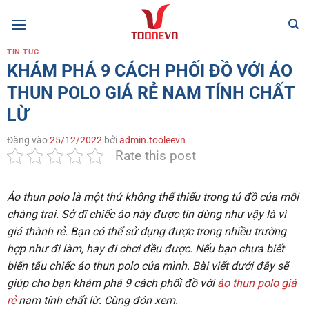
Bỏ
qua
nội
TIN TỨC
dung
KHÁM PHÁ 9 CÁCH PHỐI ĐỒ VỚI ÁO
THUN POLO GIÁ RẺ NAM TÍNH CHẤT
LỪ
Đăng vào
25/12/2022
bởi
admin.tooleevn
Rate this post
Áo thun polo là một thứ không thể thiếu trong tủ đồ của mỗi
chàng trai. Sở dĩ chiếc áo này được tin dùng như vậy là vì
giá thành rẻ. Bạn có thể sử dụng được trong nhiều trường
hợp như đi làm, hay đi chơi đều được. Nếu bạn chưa biết
biến tấu chiếc áo thun polo của mình. Bài viết dưới đây sẽ
giúp cho bạn khám phá 9 cách phối đồ với
áo thun polo giá
rẻ
nam tính chất lừ. Cùng đón xem.