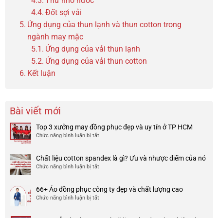
Thử nhỏ nước
Đốt sợi vải
Ứng dụng của thun lạnh và thun cotton trong
ngành may mặc
Ứng dụng của vải thun lạnh
Ứng dụng của vải thun cotton
Kết luận
Bài viết mới
Top 3 xưởng may đồng phục đẹp và uy tín ở TP HCM
Chức năng bình luận bị tắt
ở
Top
3
Chất liệu cotton spandex là gì? Ưu và nhược điểm của nó
xưởng
Chức năng bình luận bị tắt
ở
may
Chất
đồng
liệu
phục
66+ Áo đồng phục công ty đẹp và chất lượng cao
cotton
đẹp
Chức năng bình luận bị tắt
ở
spandex
và
66+
là
uy
Áo
gì?