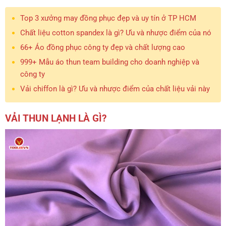
Top 3 xưởng may đồng phục đẹp và uy tín ở TP HCM
Chất liệu cotton spandex là gì? Ưu và nhược điểm của nó
66+ Áo đồng phục công ty đẹp và chất lượng cao
999+ Mẫu áo thun team building cho doanh nghiệp và
công ty
Vải chiffon là gì? Ưu và nhược điểm của chất liệu vải này
VẢI THUN LẠNH LÀ GÌ?