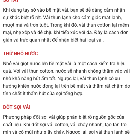
SỜ TAY
Khi dùng tay sờ vào bề mặt vải, bạn sẽ dễ dàng cảm nhận
sự khác biệt rõ rệt. Vải thun lạnh cho cảm giác mát lạnh,
mượt mà và trơn tuột. Trong khi đó, vải thun cotton lại mềm
mại, nhẹ xốp và dễ chịu khi tiếp xúc với da. Đây là cách đơn
giản và trực quan nhất để nhận biết hai loại vải.
THỬ NHỎ NƯỚC
Nhỏ vài giọt nước lên bề mặt vải là một cách kiểm tra hiệu
quả. Với vải thun cotton, nước sẽ nhanh chóng thấm vào vải
nhờ khả năng hút ẩm tốt. Ngược lại, vải thun lạnh có xu
hướng khiến nước đọng lại trên bề mặt và thấm rất chậm do
tính chất ít thấm hút của sợi tổng hợp.
ĐỐT SỢI VẢI
Phương pháp đốt sợi vải giúp phân biệt rõ nguồn gốc của
chất liệu. Khi đốt sợi vải cotton, vải cháy nhanh, tạo tàn tro
mịn và có mùi như giấy cháy. Ngược lại, sợi vải thun lạnh sẽ