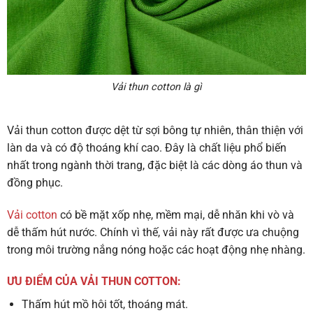
Vải thun cotton là gì
Vải thun cotton được dệt từ sợi bông tự nhiên, thân thiện với
làn da và có độ thoáng khí cao. Đây là chất liệu phổ biến
nhất trong ngành thời trang, đặc biệt là các dòng áo thun và
đồng phục.
Vải cotton
có bề mặt xốp nhẹ, mềm mại, dễ nhăn khi vò và
dễ thấm hút nước. Chính vì thế, vải này rất được ưa chuộng
trong môi trường nắng nóng hoặc các hoạt động nhẹ nhàng.
ƯU ĐIỂM CỦA VẢI THUN COTTON:
Thấm hút mồ hôi tốt, thoáng mát.