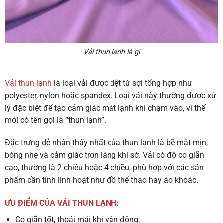
Vải thun lạnh là gì
Vải thun lạnh
là loại vải được dệt từ sợi tổng hợp như
polyester, nylon hoặc spandex. Loại vải này thường được xử
lý đặc biệt để tạo cảm giác mát lạnh khi chạm vào, vì thế
mới có tên gọi là “thun lạnh”.
Đặc trưng dễ nhận thấy nhất của thun lạnh là bề mặt mịn,
bóng nhẹ và cảm giác trơn láng khi sờ. Vải có độ co giãn
cao, thường là 2 chiều hoặc 4 chiều, phù hợp với các sản
phẩm cần tính linh hoạt như đồ thể thao hay áo khoác.
ƯU ĐIỂM CỦA VẢI THUN LẠNH:
Co giãn tốt, thoải mái khi vận động.