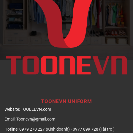
hình
ảnh
doanh
nghiệp
TOONEVN UNIFORM
Website:
TOOLEEVN.com
Email:
Toonevn@gmail.com
Hotline:
0979 270 227 (Kinh doanh) - 0977 899 728 (Tài trợ )