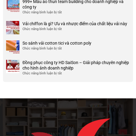
tín
999+ Mẫu áo thun team building cho doanh nghiệp và
đồng
Ưu
ở
công ty
phục
và
TP
Chức năng bình luận bị tắt
ở
công
nhược
HCM
999+
ty
điểm
Mẫu
Vải chiffon là gì? Ưu và nhược điểm của chất liệu vải này
đẹp
của
áo
và
Chức năng bình luận bị tắt
ở
nó
thun
chất
Vải
team
lượng
chiffon
So sánh vải cotton tici và cotton poly
building
cao
là
Chức năng bình luận bị tắt
cho
ở
gì?
doanh
So
Ưu
nghiệp
sánh
và
Đồng phục công ty HD SaiSon – Giải pháp chuyên nghiệp
và
vải
nhược
cho hình ảnh doanh nghiệp
công
cotton
điểm
Chức năng bình luận bị tắt
ở
ty
tici
của
Đồng
và
chất
phục
cotton
liệu
công
poly
vải
ty
này
HD
SaiSon
–
Giải
pháp
chuyên
nghiệp
cho