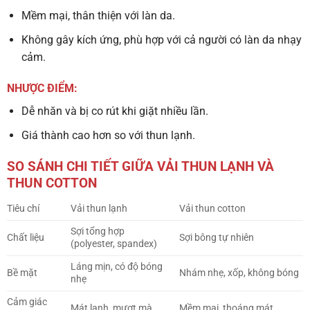
Mềm mại, thân thiện với làn da.
Không gây kích ứng, phù hợp với cả người có làn da nhạy
cảm.
NHƯỢC ĐIỂM:
Dễ nhăn và bị co rút khi giặt nhiều lần.
Giá thành cao hơn so với thun lạnh.
SO SÁNH CHI TIẾT GIỮA VẢI THUN LẠNH VÀ
THUN COTTON
Tiêu chí
Vải thun lạnh
Vải thun cotton
Sợi tổng hợp
Chất liệu
Sợi bông tự nhiên
(polyester, spandex)
Láng mịn, có độ bóng
Bề mặt
Nhám nhẹ, xốp, không bóng
nhẹ
Cảm giác
Mát lạnh, mượt mà
Mềm mại, thoáng mát