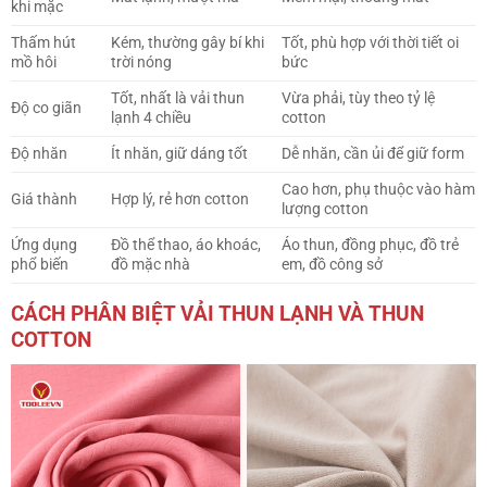
khi mặc
Thấm hút
Kém, thường gây bí khi
Tốt, phù hợp với thời tiết oi
mồ hôi
trời nóng
bức
Tốt, nhất là vải thun
Vừa phải, tùy theo tỷ lệ
Độ co giãn
lạnh 4 chiều
cotton
Độ nhăn
Ít nhăn, giữ dáng tốt
Dễ nhăn, cần ủi để giữ form
Cao hơn, phụ thuộc vào hàm
Giá thành
Hợp lý, rẻ hơn cotton
lượng cotton
Ứng dụng
Đồ thể thao, áo khoác,
Áo thun, đồng phục, đồ trẻ
phổ biến
đồ mặc nhà
em, đồ công sở
CÁCH PHÂN BIỆT VẢI THUN LẠNH VÀ THUN
COTTON