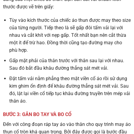
thước được vẽ trên giấy:
Tùy vào kích thước của chiếc áo thun được may theo size
của từng người. Tiếp theo là sẽ gấp đôi tấm vải lại với
nhau và cắt khít với nẹp gấp. Tốt nhất bạn nên cắt thừa
một ít để trừ hao. Đồng thời cũng tạo đường may cho
phù hợp.
Gấp mặt phải của thân trước với thân sau lại với nhau.
Sau đó bắt đầu khâu đường thẳng sát mét vải.
Đặt tấm vải nằm phẳng theo mặt viền cổ áo rồi sử dụng
kim ghim ổn định để khâu đường thẳng sát mét vải. Sau
đó, lật lại viền cổ tiếp tục khâu đường truyền trên mép vải
thân áo.
BƯỚC 3: GẮN BO TAY VÀ BO CỔ
Đến với công đoạn ráp tay áo vào thân cho quy trình may áo
thun cổ tròn khá quan trọng. Bởi đây được gọi là bước đầu