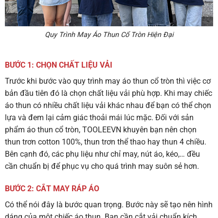
Quy Trình May Áo Thun Cổ Tròn Hiện Đại
BƯỚC 1: CHỌN CHẤT LIỆU VẢI
Trước khi bước vào quy trình may áo thun cổ tròn thì việc cơ
bản đầu tiên đó là chọn chất liệu vải phù hợp. Khi may chiếc
áo thun có nhiều chất liệu vải khác nhau để bạn có thể chọn
lựa và đem lại cảm giác thoải mái lúc mặc. Đối với sản
phẩm áo thun cổ tròn, TOOLEEVN khuyên bạn nên chọn
thun trơn cotton 100%, thun trơn thể thao hay thun 4 chiều.
Bên cạnh đó, các phụ liệu như chỉ may, nút áo, kéo,… đều
cần chuẩn bị để phục vụ cho quá trình may suôn sẻ hơn.
BƯỚC 2: CẮT MAY RÁP ÁO
Có thể nói đây là bước quan trọng. Bước này sẽ tạo nên hình
dáng của một chiếc áo thun. Bạn cần cắt vải chuẩn kích