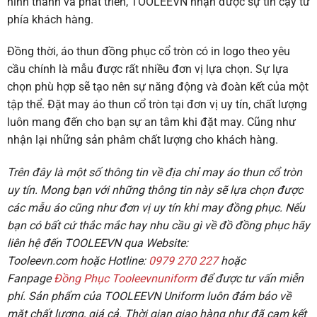
hình thành và phát triển, TOOLEEVN nhận được sự tin cậy từ
phía khách hàng.
Đồng thời, áo thun đồng phục cổ tròn có in logo theo yêu
cầu chính là mẫu được rất nhiều đơn vị lựa chọn. Sự lựa
chọn phù hợp sẽ tạo nên sự năng động và đoàn kết của một
tập thể. Đặt may áo thun cổ tròn tại đơn vị uy tín, chất lượng
luôn mang đến cho bạn sự an tâm khi đặt may. Cũng như
nhận lại những sản phâm chất lượng cho khách hàng.
Trên đây là một số thông tin về địa chỉ may áo thun cổ tròn
uy tín
. Mong bạn với những thông tin này sẽ lựa chọn được
các mẫu áo cũng như đơn vị uy tín khi may đồng phục. Nếu
bạn có bất cứ thắc mắc hay nhu cầu gì về đồ đồng phục hãy
liên hệ đến TOOLEEVN qua Website:
Tooleevn.com
hoặc
Hotline:
0979 270 227
hoặc
Fanpage
Đồng Phục Tooleevnuniform
để được tư vấn miễn
phí.
Sản phẩm của
TOOLEEVN Uniform
luôn đảm bảo về
mặt chất lượng, giá cả. Thời gian giao hàng như đã cam kết