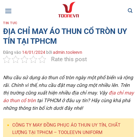
Bỏ
qua
nội
TIN TỨC
dung
ĐỊA CHỈ MAY ÁO THUN CỔ TRÒN UY
TÍN TẠI TPHCM
Đăng vào
14/01/2024
bởi
admin.tooleevn
Rate this post
Nhu cầu sử dụng áo thun cổ tròn ngày một phổ biến và rộng
rãi. Chính vì thế, nhu cầu đặt may cũng một nhiều lên. Trên
thị trường cũng xuất hiện nhiều địa chỉ may. Vậy
địa chỉ may
áo thun cổ tròn
tại TPHCM ở đâu uy tín? Hãy cùng khá phá
những thông tin bổ ích dưới đây nhé!
CÔNG TY MAY ĐỒNG PHỤC ÁO THUN UY TÍN, CHẤT
LƯỢNG TẠI TPHCM – TOOLEEVN UNIFORM