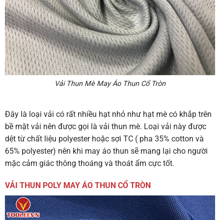
Vải Thun Mè May Áo Thun Cổ Tròn
Đây là loại vải có rất nhiều hạt nhỏ như hạt mè có khắp trên
bề mặt vải nên được gọi là vải thun mè. Loại vải này được
dệt từ chất liệu polyester hoặc sợi TC ( pha 35% cotton và
65% polyester) nên khi may áo thun sẽ mang lại cho người
mặc cảm giác thông thoáng và thoát ẩm cực tốt.
VẢI THUN POLY MAY ÁO THUN CỔ TRÒN