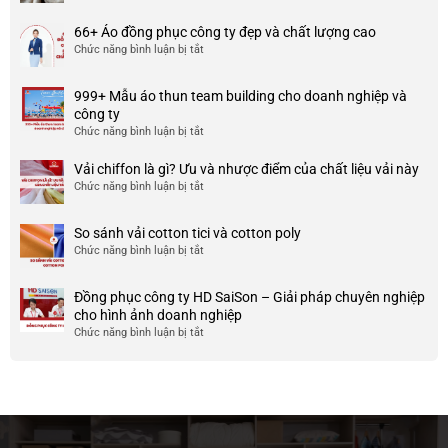
Chất
đồng
liệu
phục
66+ Áo đồng phục công ty đẹp và chất lượng cao
cotton
đẹp
Chức năng bình luận bị tắt
ở
spandex
và
66+
là
uy
Áo
gì?
tín
999+ Mẫu áo thun team building cho doanh nghiệp và
đồng
Ưu
ở
công ty
phục
và
TP
Chức năng bình luận bị tắt
ở
công
nhược
HCM
999+
ty
điểm
Mẫu
Vải chiffon là gì? Ưu và nhược điểm của chất liệu vải này
đẹp
của
áo
và
Chức năng bình luận bị tắt
ở
nó
thun
chất
Vải
team
lượng
chiffon
So sánh vải cotton tici và cotton poly
building
cao
là
Chức năng bình luận bị tắt
cho
ở
gì?
doanh
So
Ưu
nghiệp
sánh
và
Đồng phục công ty HD SaiSon – Giải pháp chuyên nghiệp
và
vải
nhược
cho hình ảnh doanh nghiệp
công
cotton
điểm
Chức năng bình luận bị tắt
ở
ty
tici
của
Đồng
và
chất
phục
cotton
liệu
công
poly
vải
ty
này
HD
SaiSon