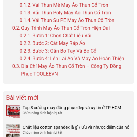
Vải Thun Mè May Áo Thun Cổ Tròn
Vải Thun Poly May Áo Thun Cổ Tròn
Vải Thun Su PE May Áo Thun Cổ Tròn
Quy Trình May Áo Thun Cổ Tròn Hiện Đại
Bước 1: Chọn Chất Liệu Vải
Bước 2: Cắt May Ráp Áo
Bước 3: Gắn Bo Tay Và Bo Cổ
Bước 4: Lên Lai Áo Và May Áo Hoàn Thiện
Địa Chỉ May Áo Thun Cổ Tròn – Công Ty Đồng
Phục TOOLEEVN
Bài viết mới
Top 3 xưởng may đồng phục đẹp và uy tín ở TP HCM
Chức năng bình luận bị tắt
ở
Top
3
Chất liệu cotton spandex là gì? Ưu và nhược điểm của nó
xưởng
Chức năng bình luận bị tắt
ở
may