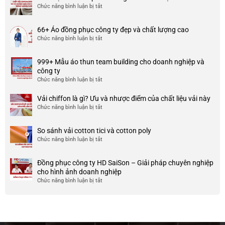
Chức năng bình luận bị tắt
ở
may
Chất
đồng
liệu
phục
66+ Áo đồng phục công ty đẹp và chất lượng cao
cotton
đẹp
Chức năng bình luận bị tắt
ở
spandex
và
66+
là
uy
Áo
gì?
tín
999+ Mẫu áo thun team building cho doanh nghiệp và
đồng
Ưu
ở
công ty
phục
và
TP
Chức năng bình luận bị tắt
ở
công
nhược
HCM
999+
ty
điểm
Mẫu
Vải chiffon là gì? Ưu và nhược điểm của chất liệu vải này
đẹp
của
áo
và
Chức năng bình luận bị tắt
ở
nó
thun
chất
Vải
team
lượng
chiffon
So sánh vải cotton tici và cotton poly
building
cao
là
Chức năng bình luận bị tắt
cho
ở
gì?
doanh
So
Ưu
nghiệp
sánh
và
Đồng phục công ty HD SaiSon – Giải pháp chuyên nghiệp
và
vải
nhược
cho hình ảnh doanh nghiệp
công
cotton
điểm
Chức năng bình luận bị tắt
ở
ty
tici
của
Đồng
và
chất
phục
cotton
liệu
công
poly
vải
ty
này
HD