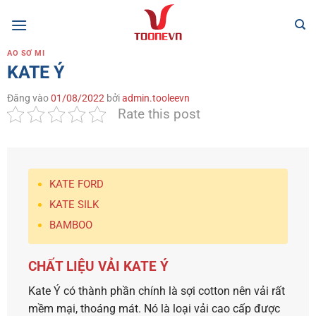
Bỏ
qua
nội
ÁO SƠ MI
dung
KATE Ý
Đăng vào
01/08/2022
bởi
admin.tooleevn
Rate this post
KATE FORD
KATE SILK
BAMBOO
CHẤT LIỆU VẢI KATE Ý
Kate Ý có thành phần chính là sợi cotton nên vải rất
mềm mại, thoáng mát. Nó là loại vải cao cấp được