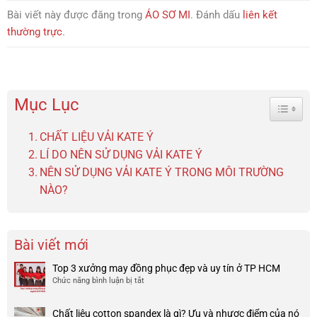
Bài viết này được đăng trong
ÁO SƠ MI
. Đánh dấu
liên kết
thường trực
.
Mục Lục
Toggle 
CHẤT LIỆU VẢI KATE Ý
LÍ DO NÊN SỬ DỤNG VẢI KATE Ý
NÊN SỬ DỤNG VẢI KATE Ý TRONG MÔI TRƯỜNG
NÀO?
Bài viết mới
Top 3 xưởng may đồng phục đẹp và uy tín ở TP HCM
Chức năng bình luận bị tắt
ở
Top
3
Chất liệu cotton spandex là gì? Ưu và nhược điểm của nó
xưởng