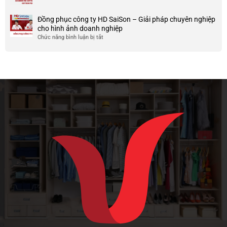
doanh
So
Ưu
nghiệp
sánh
và
Đồng phục công ty HD SaiSon – Giải pháp chuyên nghiệp
và
vải
nhược
cho hình ảnh doanh nghiệp
công
cotton
điểm
Chức năng bình luận bị tắt
ở
ty
tici
của
Đồng
và
chất
phục
cotton
liệu
công
poly
vải
ty
này
HD
SaiSon
–
Giải
pháp
chuyên
nghiệp
cho
hình
ảnh
doanh
nghiệp