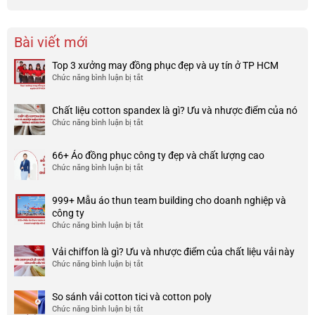
Bài viết mới
Top 3 xưởng may đồng phục đẹp và uy tín ở TP HCM
Chức năng bình luận bị tắt
ở
Top
3
Chất liệu cotton spandex là gì? Ưu và nhược điểm của nó
xưởng
Chức năng bình luận bị tắt
ở
may
Chất
đồng
liệu
phục
66+ Áo đồng phục công ty đẹp và chất lượng cao
cotton
đẹp
Chức năng bình luận bị tắt
ở
spandex
và
66+
là
uy
Áo
gì?
tín
999+ Mẫu áo thun team building cho doanh nghiệp và
đồng
Ưu
ở
công ty
phục
và
TP
Chức năng bình luận bị tắt
ở
công
nhược
HCM
999+
ty
điểm
Mẫu
Vải chiffon là gì? Ưu và nhược điểm của chất liệu vải này
đẹp
của
áo
và
Chức năng bình luận bị tắt
ở
nó
thun
chất
Vải
team
lượng
chiffon
So sánh vải cotton tici và cotton poly
building
cao
là
Chức năng bình luận bị tắt
cho
ở
gì?