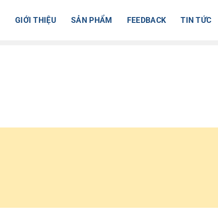
Ủ
GIỚI THIỆU
SẢN PHẨM
FEEDBACK
TIN TỨC