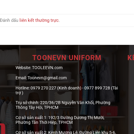
 Đánh dấu
liên kết thường trực
.
TOONEVN UNIFORM
K
Website:
TOOLEEVN.com
Email:
Toonevn@gmail.com
Hotline:
0979 270 227 (Kinh doanh) - 0977 899 728 (Tài
trợ )
Trụ sở chính:
220/36/2B Nguyễn Văn Khối, Phường
Thông Tây Hội, TPHCM
Cơ sở sản xuất 1:
192/3 Đường Dương Thị Mười,
Phường Tân Thới Hiệp, TPHCM
Cơ sở sản xuất 2:
Kênh Mương Lệ, Đường Liên khu 5-6,