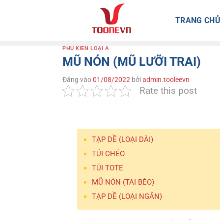
Bỏ
qua
TRANG CH
nội
dung
PHỤ KIẾN LOẠI A
MŨ NÓN (MŨ LƯỠI TRAI)
Đăng vào
01/08/2022
bởi
admin.tooleevn
Rate this post
TẠP DỀ (LOẠI DÀI)
TÚI CHÉO
TÚI TOTE
MŨ NÓN (TAI BÈO)
TẠP DỀ (LOẠI NGẮN)