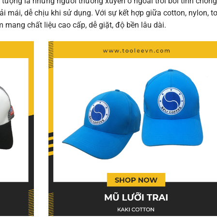
i tượng là những người thường xuyên ở ngoài trời bởi tính chống
 mái, dễ chịu khi sử dụng. Với sự kết hợp giữa cotton, nylon, t
 mang chất liệu cao cấp, dễ giặt, độ bền lâu dài.