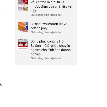
Mẫu
Vải chiffon là gì? Ưu và
nó
và
áo
nhược điểm của chất liệu vải
chất
thun
này
lượng
ón
team
Chức năng bình luận bị tắt
ở
cao
building
Vải
cho
chiffon
So sánh vải cotton tici và
doanh
là
cotton poly
nghiệp
gì?
Chức năng bình luận bị tắt
ở
và
Ưu
So
công
và
sánh
Đồng phục công ty HD
ty
nhược
vải
SaiSon – Giải pháp chuyên
điểm
cotton
nghiệp cho hình ảnh doanh
của
tici
nghiệp
chất
và
Chức năng bình luận bị tắt
ở
liệu
cotton
Đồng
vải
poly
phục
này
công
ty
HD
SaiSon
ki
–
Giải
pháp
chuyên
nghiệp