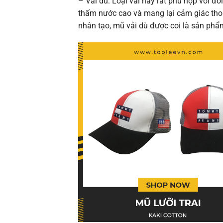
– Vải dù:
Loại vải này rất phù hợp với đố
thấm nước cao và mang lại cảm giác thoải
nhân tạo, mũ vải dù được coi là sản phẩm