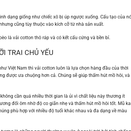
 hình dạng giống như chiếc xô bị úp ngược xuống. Cấu tạo của n
 nhưng cũng tùy thuộc vào kích cỡ từ nhà sản xuất.
bèo là vải cotton thô ráp và có kết cấu cứng và bền bỉ.
I TRAI CHỦ YẾU
như Việt Nam thì vải cotton luôn là lựa chọn hàng đầu của thời
 cũng được ưa chuộng hơn cả. Chúng sẽ giúp thấm hút mồ hôi, và
không cần quá nhiều thời gian là ủi vì chất liệu này thương ít
tương đối ôm nhờ độ co giãn nhẹ và thấm hút mồ hôi tốt. Mũ ka
chúng phù hợp với nhiều độ tuổi khác nhau và đa dạng về màu