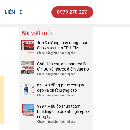
LIÊN HỆ
0979 270 227
Bài viết mới
Top 3 xưởng may đồng phục
đẹp và uy tín ở TP HCM
Chức năng bình luận bị tắt
ở
Top
3
Chất liệu cotton spandex là
xưởng
gì? Ưu và nhược điểm của nó
may
Chức năng bình luận bị tắt
ở
đồng
Chất
phục
liệu
66+ Áo đồng phục công ty
đẹp
cotton
đẹp và chất lượng cao
và
spandex
Chức năng bình luận bị tắt
ở
uy
là
66+
tín
gì?
Áo
999+ Mẫu áo thun team
ở
Ưu
đồng
building cho doanh nghiệp và
TP
và
phục
công ty
HCM
nhược
công
Chức năng bình luận bị tắt
ở
điểm
ty
999+
của
đẹp