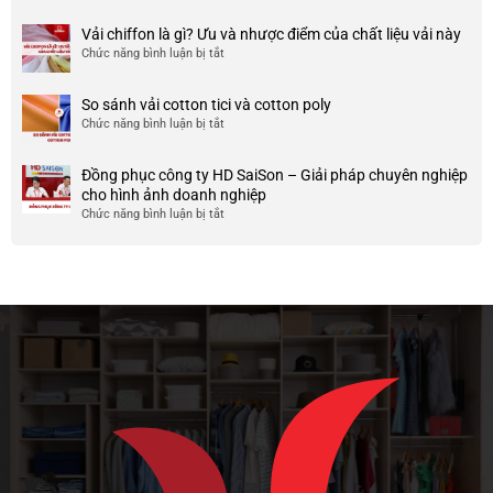
nhược
HCM
999+
ty
điểm
Mẫu
Vải chiffon là gì? Ưu và nhược điểm của chất liệu vải này
đẹp
của
áo
và
Chức năng bình luận bị tắt
ở
nó
thun
chất
Vải
team
lượng
chiffon
So sánh vải cotton tici và cotton poly
building
cao
là
Chức năng bình luận bị tắt
cho
ở
gì?
doanh
So
Ưu
nghiệp
sánh
và
Đồng phục công ty HD SaiSon – Giải pháp chuyên nghiệp
và
vải
nhược
cho hình ảnh doanh nghiệp
công
cotton
điểm
Chức năng bình luận bị tắt
ở
ty
tici
của
Đồng
và
chất
phục
cotton
liệu
công
poly
vải
ty
này
HD
SaiSon
–
Giải
pháp
chuyên
nghiệp
cho
hình
ảnh