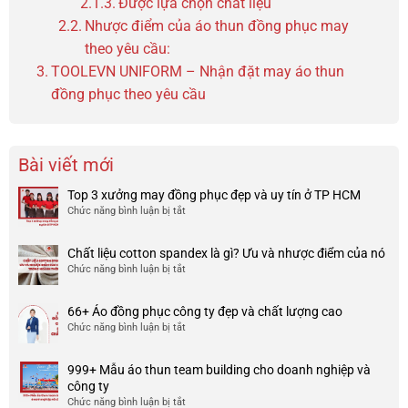
Được lựa chọn chất liệu
Nhược điểm của áo thun đồng phục may
theo yêu cầu:
TOOLEVN UNIFORM – Nhận đặt may áo thun
đồng phục theo yêu cầu
Bài viết mới
Top 3 xưởng may đồng phục đẹp và uy tín ở TP HCM
Chức năng bình luận bị tắt
ở
Top
3
Chất liệu cotton spandex là gì? Ưu và nhược điểm của nó
xưởng
Chức năng bình luận bị tắt
ở
may
Chất
đồng
liệu
phục
66+ Áo đồng phục công ty đẹp và chất lượng cao
cotton
đẹp
Chức năng bình luận bị tắt
ở
spandex
và
66+
là
uy
Áo
gì?
tín
999+ Mẫu áo thun team building cho doanh nghiệp và
đồng
Ưu
ở
công ty
phục
và
TP
Chức năng bình luận bị tắt
ở
công