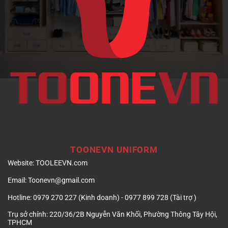
doanh
nghiệp
TOONEVN UNIFORM
Website:
TOOLEEVN.com
Email:
Toonevn@gmail.com
Hotline:
0979 270 227 (Kinh doanh) - 0977 899 728 (Tài trợ )
Trụ sở chính:
220/36/2B Nguyễn Văn Khối, Phường Thông Tây Hội,
TPHCM