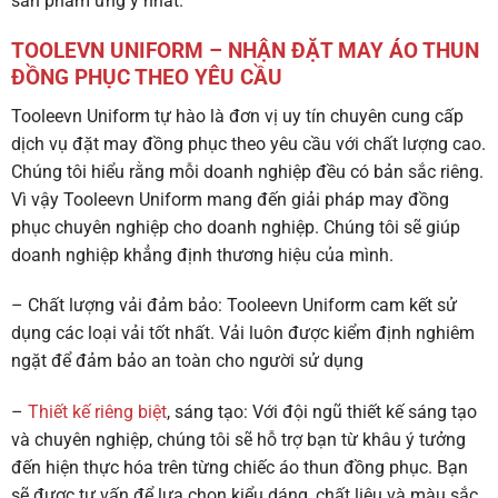
sản phẩm ưng ý nhất.
TOOLEVN UNIFORM – NHẬN ĐẶT MAY ÁO THUN
ĐỒNG PHỤC THEO YÊU CẦU
Tooleevn Uniform tự hào là đơn vị uy tín chuyên cung cấp
dịch vụ đặt may đồng phục theo yêu cầu với chất lượng cao.
Chúng tôi hiểu rằng mỗi doanh nghiệp đều có bản sắc riêng.
Vì vậy Tooleevn Uniform mang đến giải pháp may đồng
phục chuyên nghiệp cho doanh nghiệp. Chúng tôi sẽ giúp
doanh nghiệp khẳng định thương hiệu của mình.
– Chất lượng vải đảm bảo: Tooleevn Uniform cam kết sử
dụng các loại vải tốt nhất. Vải luôn được kiểm định nghiêm
ngặt để đảm bảo an toàn cho người sử dụng
–
Thiết kế riêng biệt
, sáng tạo: Với đội ngũ thiết kế sáng tạo
và chuyên nghiệp, chúng tôi sẽ hỗ trợ bạn từ khâu ý tưởng
đến hiện thực hóa trên từng chiếc áo thun đồng phục. Bạn
sẽ được tư vấn để lựa chọn kiểu dáng, chất liệu và màu sắc