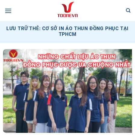
Bỏ
qua
nội
dung
LƯU TRỮ THẺ:
CƠ SỞ IN ÁO THUN ĐỒNG PHỤC TẠI
TPHCM