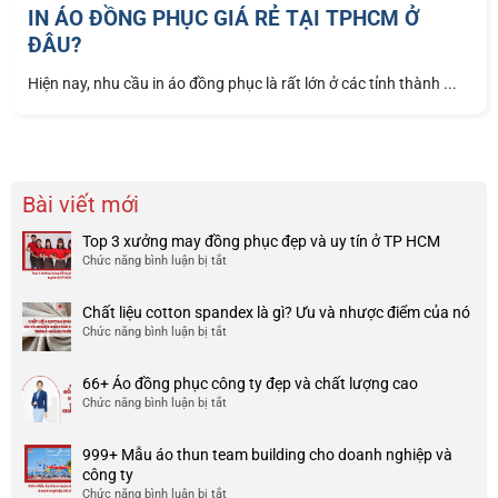
IN ÁO ĐỒNG PHỤC GIÁ RẺ TẠI TPHCM Ở
ĐÂU?
Hiện nay, nhu cầu in áo đồng phục là rất lớn ở các tỉnh thành ...
Bài viết mới
Top 3 xưởng may đồng phục đẹp và uy tín ở TP HCM
Chức năng bình luận bị tắt
ở
Top
3
Chất liệu cotton spandex là gì? Ưu và nhược điểm của nó
xưởng
Chức năng bình luận bị tắt
ở
may
Chất
đồng
liệu
phục
66+ Áo đồng phục công ty đẹp và chất lượng cao
cotton
đẹp
Chức năng bình luận bị tắt
ở
spandex
và
66+
là
uy
Áo
gì?
tín
999+ Mẫu áo thun team building cho doanh nghiệp và
đồng
Ưu
ở
công ty
phục
và
TP
Chức năng bình luận bị tắt
ở
công