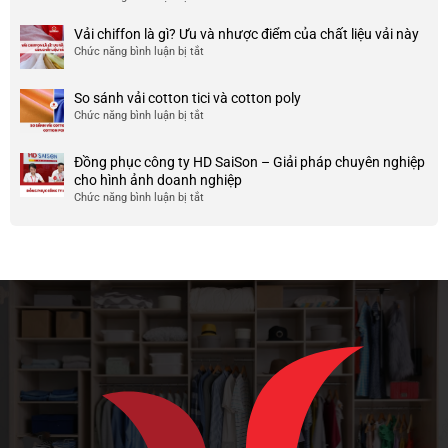
nhược
HCM
999+
ty
điểm
Mẫu
Vải chiffon là gì? Ưu và nhược điểm của chất liệu vải này
đẹp
của
áo
và
Chức năng bình luận bị tắt
ở
nó
thun
chất
Vải
team
lượng
chiffon
So sánh vải cotton tici và cotton poly
building
cao
là
Chức năng bình luận bị tắt
cho
ở
gì?
doanh
So
Ưu
nghiệp
sánh
và
Đồng phục công ty HD SaiSon – Giải pháp chuyên nghiệp
và
vải
nhược
cho hình ảnh doanh nghiệp
công
cotton
điểm
Chức năng bình luận bị tắt
ở
ty
tici
của
Đồng
và
chất
phục
cotton
liệu
công
poly
vải
ty
này
HD
SaiSon
–
Giải
pháp
chuyên
nghiệp
cho
hình
ảnh