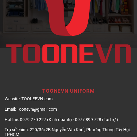
doanh
nghiệp
TOONEVN UNIFORM
Website:
TOOLEEVN.com
Email:
Toonevn@gmail.com
Hotline:
0979 270 227 (Kinh doanh) - 0977 899 728 (Tài trợ )
Trụ sở chính:
220/36/2B Nguyễn Văn Khối, Phường Thông Tây Hội,
TPHCM