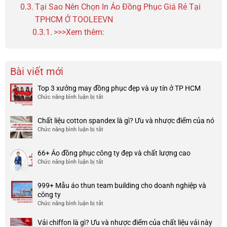
Tại Sao Nên Chọn In Áo Đồng Phục Giá Rẻ Tại
TPHCM Ở TOOLEEVN
>>>Xem thêm:
Bài viết mới
Top 3 xưởng may đồng phục đẹp và uy tín ở TP HCM
Chức năng bình luận bị tắt
ở
Top
3
Chất liệu cotton spandex là gì? Ưu và nhược điểm của nó
xưởng
Chức năng bình luận bị tắt
ở
may
Chất
đồng
liệu
phục
66+ Áo đồng phục công ty đẹp và chất lượng cao
cotton
đẹp
Chức năng bình luận bị tắt
ở
spandex
và
66+
là
uy
Áo
gì?
tín
999+ Mẫu áo thun team building cho doanh nghiệp và
đồng
Ưu
ở
công ty
phục
và
TP
Chức năng bình luận bị tắt
ở
công
nhược
HCM
999+
ty
điểm
Mẫu
Vải chiffon là gì? Ưu và nhược điểm của chất liệu vải này
đẹp
của