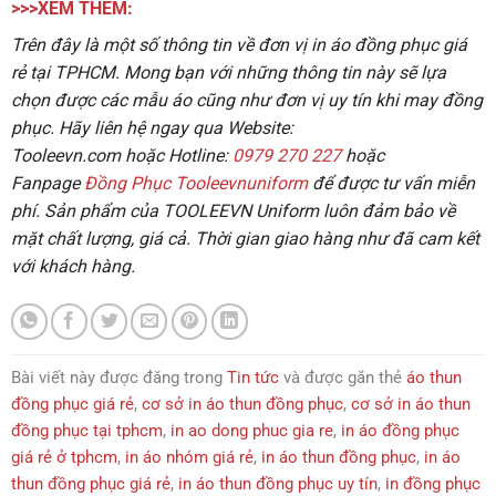
>>>XEM THÊM:
Trên đây là một số thông tin về đơn vị in áo đồng phục giá
rẻ tại TPHCM
. Mong bạn với những thông tin này sẽ lựa
chọn được các mẫu áo cũng như đơn vị uy tín khi may đồng
phục. Hãy liên hệ ngay qua Website:
Tooleevn.com
hoặc
Hotline:
0979 270 227
hoặc
Fanpage
Đồng Phục Tooleevnuniform
để được tư vấn miễn
phí.
Sản phẩm của
TOOLEEVN Uniform
luôn đảm bảo về
mặt chất lượng, giá cả. Thời gian giao hàng như đã cam kết
với khách hàng.
Bài viết này được đăng trong
Tin tức
và được gắn thẻ
áo thun
đồng phục giá rẻ
,
cơ sở in áo thun đồng phục
,
cơ sở in áo thun
đồng phục tại tphcm
,
in ao dong phuc gia re
,
in áo đồng phục
giá rẻ ở tphcm
,
in áo nhóm giá rẻ
,
in áo thun đồng phục
,
in áo
thun đồng phục giá rẻ
,
in áo thun đồng phục uy tín
,
in đồng phục