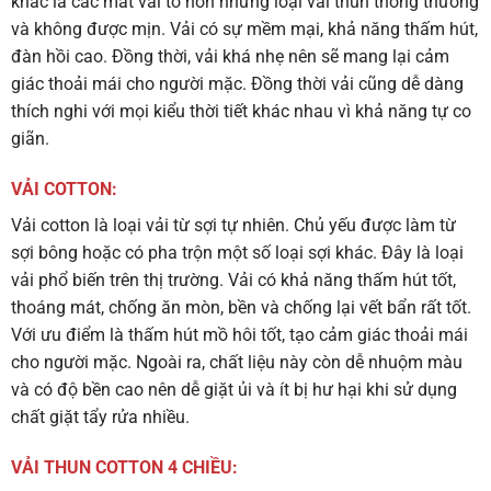
khác là các mắt vải to hơn những loại vải thun thông thường
và không được mịn. Vải có sự mềm mại, khả năng thấm hút,
đàn hồi cao. Đồng thời, vải khá nhẹ nên sẽ mang lại cảm
giác thoải mái cho người mặc. Đồng thời vải cũng dễ dàng
thích nghi với mọi kiểu thời tiết khác nhau vì khả năng tự co
giãn.
VẢI COTTON:
Vải cotton là loại vải từ sợi tự nhiên. Chủ yếu được làm từ
sợi bông hoặc có pha trộn một số loại sợi khác. Đây là loại
vải phổ biến trên thị trường. Vải có khả năng thấm hút tốt,
thoáng mát, chống ăn mòn, bền và chống lại vết bẩn rất tốt.
Với ưu điểm là thấm hút mồ hôi tốt, tạo cảm giác thoải mái
cho người mặc. Ngoài ra, chất liệu này còn dễ nhuộm màu
và có độ bền cao nên dễ giặt ủi và ít bị hư hại khi sử dụng
chất giặt tẩy rửa nhiều.
VẢI THUN COTTON 4 CHIỀU: