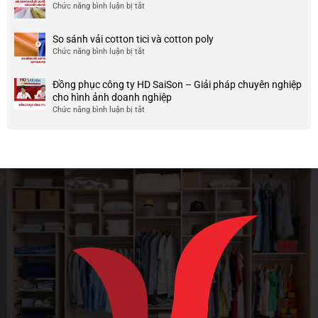
áo
và
Chức năng bình luận bị tắt
ở
nó
thun
chất
Vải
team
lượng
chiffon
So sánh vải cotton tici và cotton poly
building
cao
là
Chức năng bình luận bị tắt
cho
ở
gì?
doanh
So
Ưu
nghiệp
sánh
và
Đồng phục công ty HD SaiSon – Giải pháp chuyên nghiệp
và
vải
nhược
cho hình ảnh doanh nghiệp
công
cotton
điểm
Chức năng bình luận bị tắt
ở
ty
tici
của
Đồng
và
chất
phục
cotton
liệu
công
poly
vải
ty
này
HD
SaiSon
–
Giải
pháp
chuyên
nghiệp
cho
hình
ảnh
doanh
nghiệp