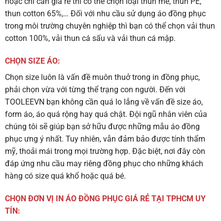
hoặc chỉ cần giá rẻ thì có thể chọn loại thun mè, thun PE,
thun cotton 65%,… Đối với nhu cầu sử dụng áo đồng phục
trong môi trường chuyên nghiệp thì bạn có thể chọn vải thun
cotton 100%, vải thun cá sấu và vải thun cá mập.
CHỌN SIZE ÁO:
Chọn size luôn là vấn đề muôn thuở trong in đồng phục,
phải chọn vừa với từng thể trạng con người. Đến với
TOOLEEVN bạn không cần quá lo lắng về vấn đề size áo,
form áo, áo quá rộng hay quá chật. Đội ngũ nhân viên của
chúng tôi sẽ giúp bạn sở hữu được những mẫu áo đồng
phục ưng ý nhất. Tuy nhiên, vẫn đảm bảo được tính thẩm
mỹ, thoải mái trong mọi trường hợp. Đặc biệt, nơi đây còn
đáp ứng nhu cầu may riêng đồng phục cho những khách
hàng có size quá khổ hoặc quá bé.
CHỌN ĐƠN VỊ IN ÁO ĐỒNG PHỤC GIÁ RẺ TẠI TPHCM UY
TÍN: