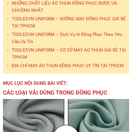
NHỮNG CHẤT LIỆU ÁO THUN ĐỒNG PHỤC ĐƯỢC ƯA
CHUỘNG NHẤT
TOOLEEVN UNIFORM – XƯỞNG MAY ĐỒNG PHỤC GIÁ RẺ
TẠI TPHCM
TOOLEEVN UNIFORM – Dịch Vụ In Đồng Phục Theo Yêu
Cầu Uy Tín
TOOLEEVN UNIFORM – CƠ SỞ MAY ÁO THUN GIÁ RẺ TẠI
TPHCM
ĐỊA CHỈ MAY ÁO THUN ĐỒNG PHỤC UY TÍN TẠI TPHCM
MỤC LỤC NỘI DUNG BÀI VIẾT:
CÁC LOẠI VẢI DÙNG TRONG ĐỒNG PHỤC