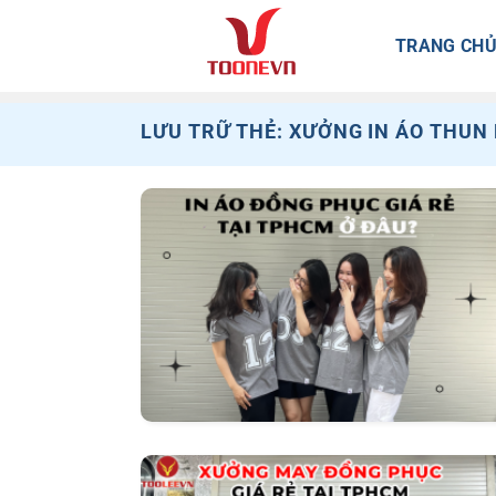
Bỏ
qua
TRANG CH
nội
dung
LƯU TRỮ THẺ:
XƯỞNG IN ÁO THUN