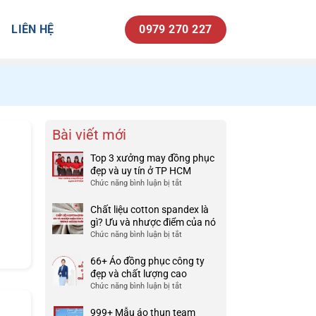
LIÊN HỆ
0979 270 227
Bài viết mới
Top 3 xưởng may đồng phục
đẹp và uy tín ở TP HCM
Chức năng bình luận bị tắt
ở
Top
3
Chất liệu cotton spandex là
xưởng
gì? Ưu và nhược điểm của nó
may
Chức năng bình luận bị tắt
ở
đồng
Chất
phục
liệu
66+ Áo đồng phục công ty
đẹp
cotton
đẹp và chất lượng cao
và
spandex
Chức năng bình luận bị tắt
ở
uy
là
66+
tín
gì?
Áo
999+ Mẫu áo thun team
ở