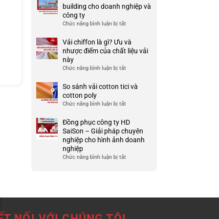
Ưu
đồng
building cho doanh nghiệp và
TP
và
phục
công ty
HCM
nhược
công
Chức năng bình luận bị tắt
ở
điểm
ty
999+
của
đẹp
Mẫu
Vải chiffon là gì? Ưu và
nó
và
.
áo
nhược điểm của chất liệu vải
chất
thun
này
lượng
team
Chức năng bình luận bị tắt
ở
cao
building
Vải
cho
chiffon
So sánh vải cotton tici và
doanh
là
cotton poly
nghiệp
gì?
Chức năng bình luận bị tắt
ở
và
Ưu
So
công
và
sánh
Đồng phục công ty HD
ty
nhược
vải
SaiSon – Giải pháp chuyên
điểm
cotton
nghiệp cho hình ảnh doanh
của
tici
nghiệp
chất
và
Chức năng bình luận bị tắt
ở
liệu
cotton
Đồng
vải
poly
phục
này
công
ty
HD
SaiSon
ẾT NỐI VỚI CHÚNG TÔI
–