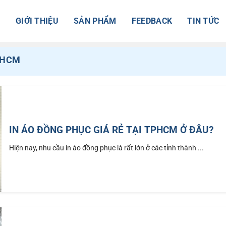
Ủ
GIỚI THIỆU
SẢN PHẨM
FEEDBACK
TIN TỨC
 HCM
IN ÁO ĐỒNG PHỤC GIÁ RẺ TẠI TPHCM Ở ĐÂU?
Hiện nay, nhu cầu in áo đồng phục là rất lớn ở các tỉnh thành ...