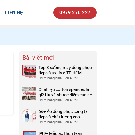
LIÊN HỆ
0979 270 227
Bài viết mới
Top 3 xưởng may đồng phục
đẹp và uy tín ở TP HCM
Chức năng bình luận bị tắt
ở
Top
3
Chất liệu cotton spandex là
xưởng
gì? Ưu và nhược điểm của nó
may
Chức năng bình luận bị tắt
ở
đồng
Chất
phục
liệu
66+ Áo đồng phục công ty
đẹp
cotton
đẹp và chất lượng cao
và
spandex
Chức năng bình luận bị tắt
ở
uy
là
66+
tín
gì?
Áo
999+ Mẫu áo thun team
ở