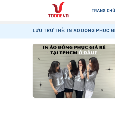
Bỏ
qua
TRANG CH
nội
dung
LƯU TRỮ THẺ:
IN AO DONG PHUC G