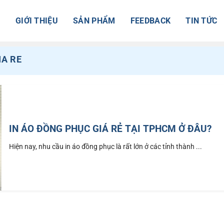
Ủ
GIỚI THIỆU
SẢN PHẨM
FEEDBACK
TIN TỨC
IA RE
IN ÁO ĐỒNG PHỤC GIÁ RẺ TẠI TPHCM Ở ĐÂU?
Hiện nay, nhu cầu in áo đồng phục là rất lớn ở các tỉnh thành ...