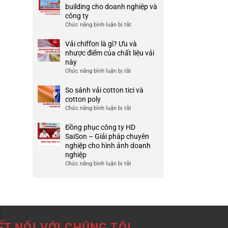
Ưu
đồng
building cho doanh nghiệp và
TP
và
phục
công ty
HCM
nhược
công
Chức năng bình luận bị tắt
ở
điểm
ty
999+
của
đẹp
Mẫu
Vải chiffon là gì? Ưu và
nó
và
áo
nhược điểm của chất liệu vải
chất
thun
này
lượng
team
Chức năng bình luận bị tắt
ở
cao
building
Vải
cho
chiffon
So sánh vải cotton tici và
doanh
là
cotton poly
nghiệp
gì?
Chức năng bình luận bị tắt
ở
và
Ưu
So
công
và
sánh
Đồng phục công ty HD
ty
nhược
vải
SaiSon – Giải pháp chuyên
điểm
cotton
nghiệp cho hình ảnh doanh
của
tici
nghiệp
chất
và
Chức năng bình luận bị tắt
ở
liệu
cotton
Đồng
vải
poly
phục
này
công
ty
HD
SaiSon
ẾT NỐI VỚI CHÚNG TÔI
–