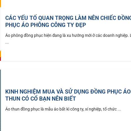
CÁC YẾU TỐ QUAN TRỌNG LÀM NÊN CHIẾC ĐỒN
PHỤC ÁO PHÔNG CÔNG TY ĐẸP
Áo phông đồng phục hiện đang là xu hướng mới ở các doanh nghiệp. 
...
KINH NGHIỆM MUA VÀ SỬ DỤNG ĐỒNG PHỤC ÁO
THUN CÓ CỔ BẠN NÊN BIẾT
Áo thun đồng phục là mẫu áo bất kì công ty, xí nghiệp, tổ chức ...