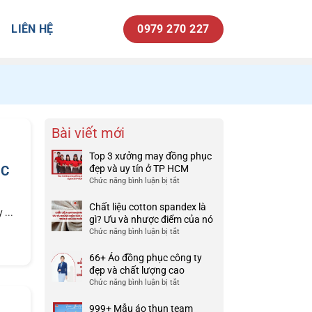
LIÊN HỆ
0979 270 227
Bài viết mới
Top 3 xưởng may đồng phục
ỤC
đẹp và uy tín ở TP HCM
Chức năng bình luận bị tắt
ở
Top
3
Chất liệu cotton spandex là
...
xưởng
gì? Ưu và nhược điểm của nó
may
Chức năng bình luận bị tắt
ở
đồng
Chất
phục
liệu
66+ Áo đồng phục công ty
đẹp
cotton
đẹp và chất lượng cao
và
spandex
Chức năng bình luận bị tắt
ở
uy
là
66+
tín
gì?
Áo
999+ Mẫu áo thun team
ở