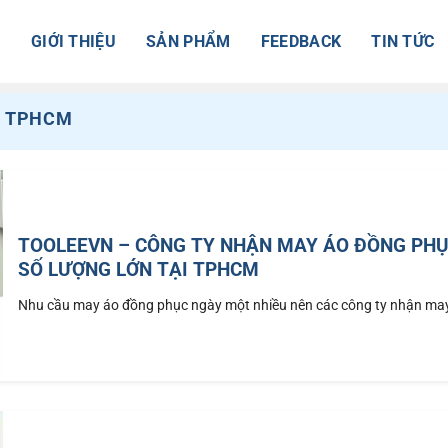
Ủ
GIỚI THIỆU
SẢN PHẨM
FEEDBACK
TIN TỨC
C TPHCM
TOOLEEVN – CÔNG TY NHẬN MAY ÁO ĐỒNG PH
SỐ LƯỢNG LỚN TẠI TPHCM
Nhu cầu may áo đồng phục ngày một nhiều nên các công ty nhận may 