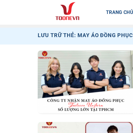
Bỏ
qua
TRANG CH
nội
dung
LƯU TRỮ THẺ:
MAY ÁO ĐỒNG PHỤ