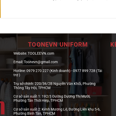
TOONEVN UNIFORM
K
Website:
TOOLEEVN.com
Email:
Toonevn@gmail.com
Hotline:
0979 270 227 (Kinh doanh) - 0977 899 728 (Tài
trợ )
Trụ sở chính:
220/36/2B Nguyễn Văn Khối, Phường
Thông Tây Hội, TPHCM
Cơ sở sản xuất 1:
192/3 Đường Dương Thị Mười,
Phường Tân Thới Hiệp, TPHCM
Cơ sở sản xuất 2:
Kênh Mương Lệ, Đường Liên khu 5-6,
Phường Bình Tân, TPHCM