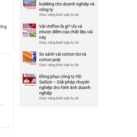
Ưu
đồng
building cho doanh nghiệp và
TP
và
phục
công ty
HCM
nhược
công
Chức năng bình luận bị tắt
ở
điểm
ty
999+
của
đẹp
Mẫu
Vải chiffon là gì? Ưu và
ướng
nó
và
áo
nhược điểm của chất liệu vải
chất
thun
này
lượng
team
Chức năng bình luận bị tắt
ở
cao
building
Vải
cho
chiffon
So sánh vải cotton tici và
doanh
là
cotton poly
nghiệp
gì?
Chức năng bình luận bị tắt
ở
và
Ưu
So
công
và
sánh
Đồng phục công ty HD
ty
nhược
vải
SaiSon – Giải pháp chuyên
điểm
cotton
nghiệp cho hình ảnh doanh
của
tici
nghiệp
chất
và
Chức năng bình luận bị tắt
ở
liệu
cotton
..
Đồng
vải
poly
phục
này
công
ty
HD
SaiSon
–