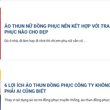
ÁO THUN NỮ ĐỒNG PHỤC NÊN KẾT HỢP VỚI TR
PHỤC NÀO CHO ĐẸP
Dù ở nhà, đi làm hay đi chơi thì chị em phụ nữ vẫn có ...
6 LỢI ÍCH ÁO THUN ĐỒNG PHỤC CÔNG TY KHÔN
PHẢI AI CŨNG BIẾT
Thay vì sử dụng áo sơ mi đồng phục truyền thống, áo thun đồng phục 