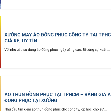
XƯỞNG MAY ÁO ĐỒNG PHỤC CÔNG TY TẠI TPH
GIÁ RẺ, UY TÍN
Với nhu cầu sử dụng áo đồng phục ngày càng cao. Đi cùng sự xuất ...
ÁO THUN ĐỒNG PHỤC TẠI TPHCM – BẢNG GIÁ 
ĐỒNG PHỤC TẠI XƯỞNG
Nhu cầu tìm kiếm áo thun đồng phục cho công ty, lớp học, cho sự ...