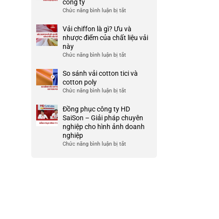
công ty
HCM
nhược
công
Chức năng bình luận bị tắt
ở
điểm
ty
999+
của
đẹp
Mẫu
Vải chiffon là gì? Ưu và
nó
và
áo
nhược điểm của chất liệu vải
chất
thun
này
lượng
team
Chức năng bình luận bị tắt
ở
cao
building
Vải
cho
chiffon
So sánh vải cotton tici và
doanh
là
cotton poly
nghiệp
gì?
Chức năng bình luận bị tắt
ở
và
Ưu
So
công
và
sánh
Đồng phục công ty HD
ty
nhược
vải
SaiSon – Giải pháp chuyên
điểm
cotton
nghiệp cho hình ảnh doanh
của
tici
nghiệp
chất
và
Chức năng bình luận bị tắt
ở
liệu
cotton
Đồng
vải
poly
phục
này
công
ty
HD
SaiSon
–
Giải
pháp