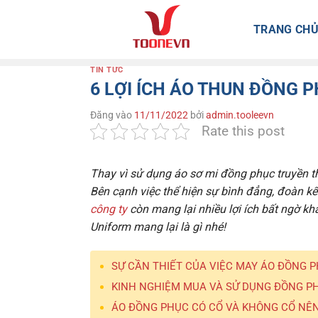
Bỏ
qua
TRANG CH
nội
dung
TIN TỨC
6 LỢI ÍCH ÁO THUN ĐỒNG 
Đăng vào
11/11/2022
bởi
admin.tooleevn
Rate this post
Thay vì sử dụng áo sơ mi đồng phục truyền th
Bên cạnh việc thể hiện sự bình đẳng, đoàn kế
công ty
còn mang lại nhiều lợi ích bất ngờ 
Uniform
mang lại là gì nhé!
SỰ CẦN THIẾT CỦA VIỆC MAY ÁO ĐỒNG 
KINH NGHIỆM MUA VÀ SỬ DỤNG ĐỒNG PH
ÁO ĐỒNG PHỤC CÓ CỔ VÀ KHÔNG CỔ NÊN