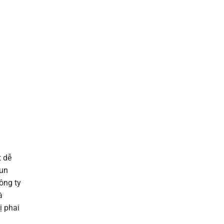
t dễ
hun
ông ty
à
ị phai