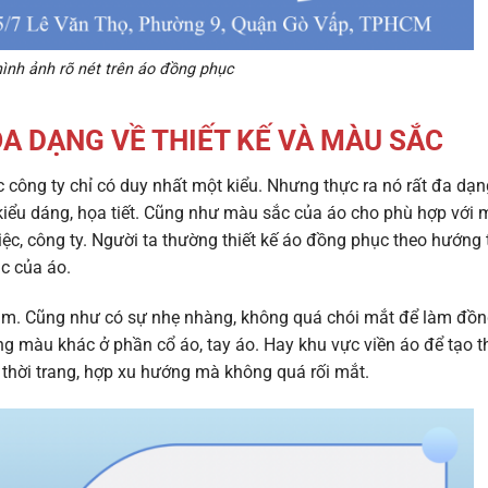
hình ảnh rõ nét trên áo đồng phục
ĐA DẠNG VỀ THIẾT KẾ VÀ MÀU SẮC
 công ty chỉ có duy nhất một kiểu. Nhưng thực ra nó rất đa dạn
ề kiểu dáng, họa tiết. Cũng như màu sắc của áo cho phù hợp với 
ệc, công ty. Người ta thường thiết kế áo đồng phục theo hướng 
c của áo.
ầm. Cũng như có sự nhẹ nhàng, không quá chói mắt để làm đồ
g màu khác ở phần cổ áo, tay áo. Hay khu vực viền áo để tạo 
thời trang, hợp xu hướng mà không quá rối mắt.