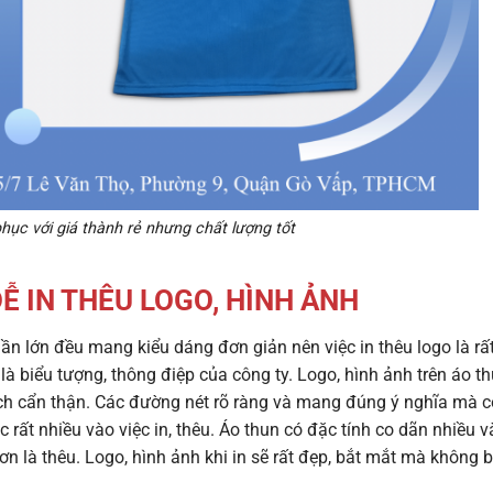
hục với giá thành rẻ nhưng chất lượng tốt
Ễ IN THÊU LOGO, HÌNH ẢNH
hần lớn đều mang kiểu dáng đơn giản nên việc in thêu logo là rấ
à biểu tượng, thông điệp của công ty. Logo, hình ảnh trên
áo t
ch cẩn thận. Các đường nét rõ ràng và mang đúng ý nghĩa mà c
 rất nhiều vào việc in, thêu. Áo thun có đặc tính co dãn nhiều v
ơn là thêu. Logo, hình ảnh khi in sẽ rất đẹp, bắt mắt mà không b