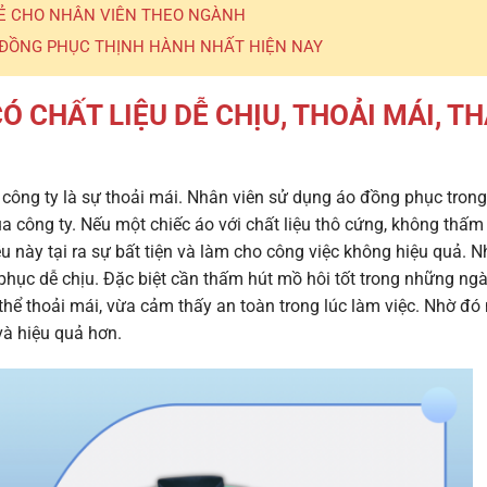
RẺ CHO NHÂN VIÊN THEO NGÀNH
ĐỒNG PHỤC THỊNH HÀNH NHẤT HIỆN NAY
CÓ
CHẤT LIỆU DỄ CHỊU, THOẢI MÁI, T
 công ty
là sự thoải mái. Nhân viên sử dụng áo đồng phục trong
ủa công ty. Nếu một chiếc áo với chất liệu thô cứng, không thấm
ều này tại ra sự bất tiện và làm cho công việc không hiệu quả. 
hục dễ chịu. Đặc biệt cần thấm hút mồ hôi tốt trong những ng
thể thoải mái, vừa cảm thấy an toàn trong lúc làm việc. Nhờ đó
và hiệu quả hơn.