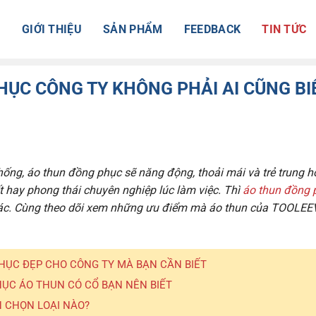
Ủ
GIỚI THIỆU
SẢN PHẨM
FEEDBACK
TIN TỨC
PHỤC CÔNG TY KHÔNG PHẢI AI CŨNG BI
ống, áo thun đồng phục sẽ năng động, thoải mái và trẻ trung h
t hay phong thái chuyên nghiệp lúc làm việc. Thì
áo thun đồng 
khác. Cùng theo dõi xem những ưu điểm mà áo thun của
TOOLEE
PHỤC ĐẸP CHO CÔNG TY MÀ BẠN CẦN BIẾT
ỤC ÁO THUN CÓ CỔ BẠN NÊN BIẾT
 CHỌN LOẠI NÀO?