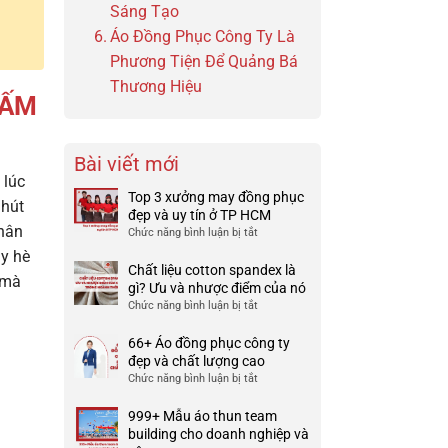
Sáng Tạo
Áo Đồng Phục Công Ty Là
Phương Tiện Để Quảng Bá
Thương Hiệu
HẤM
Bài viết mới
 lúc
Top 3 xưởng may đồng phục
 hút
đẹp và uy tín ở TP HCM
Nhân
Chức năng bình luận bị tắt
ở
Top
ày hè
3
Chất liệu cotton spandex là
 mà
xưởng
gì? Ưu và nhược điểm của nó
may
Chức năng bình luận bị tắt
ở
đồng
Chất
phục
liệu
66+ Áo đồng phục công ty
đẹp
cotton
đẹp và chất lượng cao
và
spandex
Chức năng bình luận bị tắt
ở
uy
là
66+
tín
gì?
Áo
999+ Mẫu áo thun team
ở
Ưu
đồng
building cho doanh nghiệp và
TP
và
phục