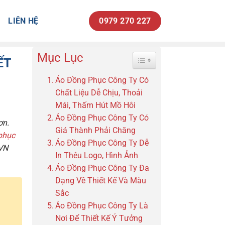
LIÊN HỆ
0979 270 227
Mục Lục
Toggle Table of Content
ẾT
Áo Đồng Phục Công Ty Có
Chất Liệu Dễ Chịu, Thoải
Mái, Thấm Hút Mồ Hôi
Áo Đồng Phục Công Ty Có
ơn.
Giá Thành Phải Chăng
phục
Áo Đồng Phục Công Ty Dễ
VN
In Thêu Logo, Hình Ảnh
Áo Đồng Phục Công Ty Đa
Dạng Về Thiết Kế Và Màu
Sắc
Áo Đồng Phục Công Ty Là
Nơi Để Thiết Kế Ý Tưởng