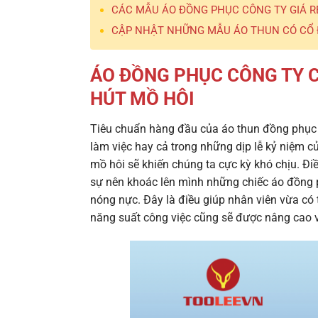
CÁC MẪU ÁO ĐỒNG PHỤC CÔNG TY GIÁ 
CẬP NHẬT NHỮNG MẪU ÁO THUN CÓ CỔ 
ÁO ĐỒNG PHỤC CÔNG TY 
HÚT MỒ HÔI
Tiêu chuẩn hàng đầu của
áo thun đồng phục
làm việc hay cả trong những dịp lễ kỷ niệm c
mồ hôi sẽ khiến chúng ta cực kỳ khó chịu. Đi
sự nên khoác lên mình những chiếc áo đồng p
nóng nực. Đây là điều giúp nhân viên vừa có 
năng suất công việc cũng sẽ được nâng cao 