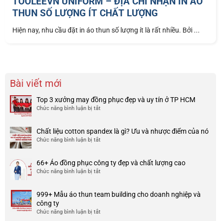
TOOLEEVN UNIFORM – ĐỊA CHỈ NHẬN IN ÁO
THUN SỐ LƯỢNG ÍT CHẤT LƯỢNG
Hiện nay, nhu cầu đặt in áo thun số lượng ít là rất nhiều. Bởi ...
Bài viết mới
Top 3 xưởng may đồng phục đẹp và uy tín ở TP HCM
Chức năng bình luận bị tắt
ở
Top
3
Chất liệu cotton spandex là gì? Ưu và nhược điểm của nó
xưởng
Chức năng bình luận bị tắt
ở
may
Chất
đồng
liệu
phục
66+ Áo đồng phục công ty đẹp và chất lượng cao
cotton
đẹp
Chức năng bình luận bị tắt
ở
spandex
và
66+
là
uy
Áo
gì?
tín
999+ Mẫu áo thun team building cho doanh nghiệp và
đồng
Ưu
ở
công ty
phục
và
TP
Chức năng bình luận bị tắt
ở
công
nhược
HCM
999+