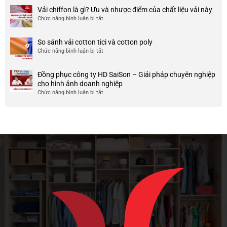
ty
điểm
Mẫu
Vải chiffon là gì? Ưu và nhược điểm của chất liệu vải này
đẹp
của
áo
và
Chức năng bình luận bị tắt
ở
nó
thun
chất
Vải
team
lượng
chiffon
So sánh vải cotton tici và cotton poly
building
cao
là
Chức năng bình luận bị tắt
cho
ở
gì?
doanh
So
Ưu
nghiệp
sánh
và
Đồng phục công ty HD SaiSon – Giải pháp chuyên nghiệp
và
vải
nhược
cho hình ảnh doanh nghiệp
công
cotton
điểm
Chức năng bình luận bị tắt
ở
ty
tici
của
Đồng
và
chất
phục
cotton
liệu
công
poly
vải
ty
này
HD
SaiSon
–
Giải
pháp
chuyên
nghiệp
cho
hình
ảnh
doanh