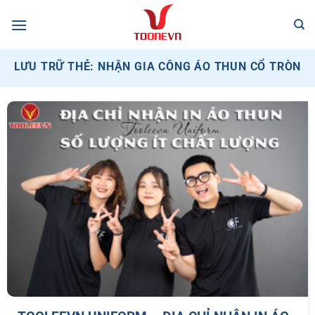
Bỏ
qua
nội
dung
LƯU TRỮ THẺ:
NHẬN GIA CÔNG ÁO THUN CỔ TRÒN