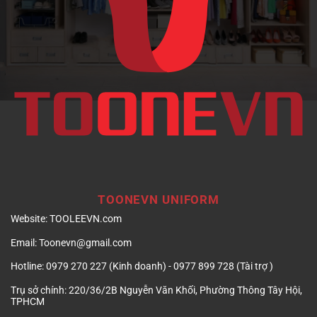
nghiệp
TOONEVN UNIFORM
Website:
TOOLEEVN.com
Email:
Toonevn@gmail.com
Hotline:
0979 270 227 (Kinh doanh) - 0977 899 728 (Tài trợ )
Trụ sở chính:
220/36/2B Nguyễn Văn Khối, Phường Thông Tây Hội,
TPHCM