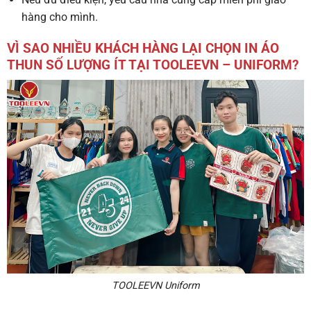
hàng cho mình.
VÌ SAO NHIỀU KHÁCH HÀNG LẠI CHỌN IN ÁO
THUN SỐ LƯỢNG ÍT TẠI TOOLEEVN – UNIFORM?
TOOLEEVN Uniform