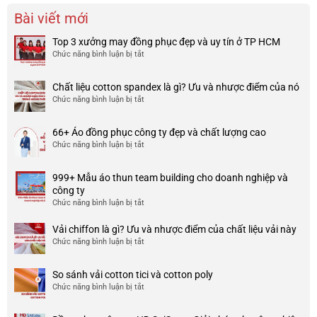
Bài viết mới
Top 3 xưởng may đồng phục đẹp và uy tín ở TP HCM
Chức năng bình luận bị tắt
ở
Top
3
Chất liệu cotton spandex là gì? Ưu và nhược điểm của nó
xưởng
Chức năng bình luận bị tắt
ở
may
Chất
đồng
liệu
phục
66+ Áo đồng phục công ty đẹp và chất lượng cao
cotton
đẹp
Chức năng bình luận bị tắt
ở
spandex
và
66+
là
uy
Áo
gì?
tín
999+ Mẫu áo thun team building cho doanh nghiệp và
đồng
Ưu
ở
công ty
phục
và
TP
Chức năng bình luận bị tắt
ở
công
nhược
HCM
999+
ty
điểm
Mẫu
Vải chiffon là gì? Ưu và nhược điểm của chất liệu vải này
đẹp
của
áo
và
Chức năng bình luận bị tắt
ở
nó
thun
chất
Vải
team
lượng
chiffon
So sánh vải cotton tici và cotton poly
building
cao
là
Chức năng bình luận bị tắt
cho
ở
gì?
doanh
So
Ưu
nghiệp
sánh
và