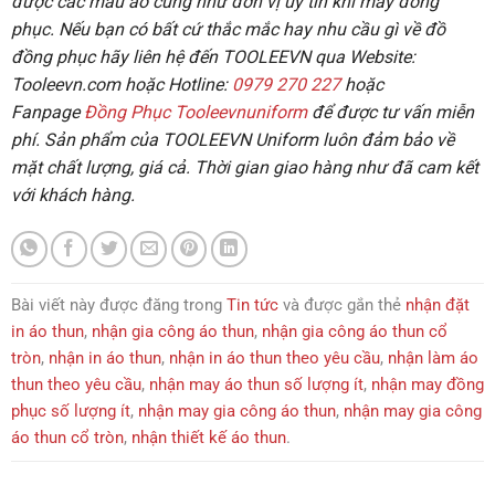
được các mẫu áo cũng như đơn vị uy tín khi may đồng
phục. Nếu bạn có bất cứ thắc mắc hay nhu cầu gì về đồ
đồng phục hãy liên hệ đến TOOLEEVN qua Website:
Tooleevn.com
hoặc
Hotline:
0979 270 227
hoặc
Fanpage
Đồng Phục Tooleevnuniform
để được tư vấn miễn
phí.
Sản phẩm của
TOOLEEVN Uniform
luôn đảm bảo về
mặt chất lượng, giá cả. Thời gian giao hàng như đã cam kết
với khách hàng.
Bài viết này được đăng trong
Tin tức
và được gắn thẻ
nhận đặt
in áo thun
,
nhận gia công áo thun
,
nhận gia công áo thun cổ
tròn
,
nhận in áo thun
,
nhận in áo thun theo yêu cầu
,
nhận làm áo
thun theo yêu cầu
,
nhận may áo thun số lượng ít
,
nhận may đồng
phục số lượng ít
,
nhận may gia công áo thun
,
nhận may gia công
áo thun cổ tròn
,
nhận thiết kế áo thun
.