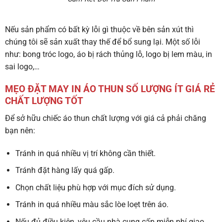
Nếu sản phẩm có bất kỳ lỗi gì thuộc về bên sản xút thì
chúng tôi sẽ sản xuất thay thế để bổ sung lại. Một số lỗi
như: bong tróc logo, áo bị rách thủng lỗ, logo bị lem màu, in
sai logo,…
MẸO ĐẶT MAY IN ÁO THUN SỐ LƯỢNG ÍT GIÁ RẺ
CHẤT LƯỢNG TỐT
Để sở hữu chiếc áo thun chất lượng với giá cả phải chăng
bạn nên:
Tránh in quá nhiều vị trí không cần thiết.
Tránh đặt hàng lấy quá gấp.
Chọn chất liệu phù hợp với mục đích sử dụng.
Tránh in quá nhiều màu sắc lòe loẹt trên áo.
Nếu đủ điều kiện, yêu cầu nhà cung cấp miễn phí giao