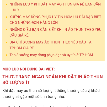
NHỮNG LƯU Ý KHI ĐẶT MAY ÁO THUN GIÁ RẺ BẠN CẦN
LƯU Ý
XƯỞNG MAY ĐỒNG PHỤC UY TÍN HCM ƯU ĐÃI ĐẶC BIỆT
CHO NHỮNG ĐƠN HÀNG LỚN
NHỮNG ĐIỀU BẠN CẦN BIẾT KHI IN ÁO THUN THEO YÊU
CẦU GIÁ RẺ
ĐỊA CHỈ XƯỞNG MAY ÁO THUN THEO YÊU CẦU TẠI
TPHCM GIÁ RẺ
Top 3 xưởng may đồng phục đẹp và uy tín ở TP HCM
MỤC LỤC NỘI DUNG BÀI VIẾT:
THỰC TRẠNG NGAO NGÁN KHI ĐẶT IN ÁO THUN
SỐ LƯỢNG ÍT
Khi đặt may áo thun số lượng ít thông thường các vị khách
thường sẽ gặp một số tình trạng như: