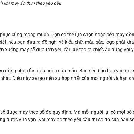
ch khi may áo thun theo yêu cầu
g phục cũng mong muốn. Bạn có thể lựa chọn hoặc bên may đồ
ệt, nếu bạn đưa ra đề nghị về kiểu chữ, màu sắc, logo phải kh
ên xưởng may sẽ dựa trên yêu cầu để tạo ra chiếc áo đúng với 
làm đồng phục lần đầu hoặc sửa mẫu. Bạn nên bàn bạc với mọi 
 nhất. Điều này sẽ tạo nên sự hợp nhất của mọi người và hạn c
n sẽ được may theo số đo quy định. Mà mỗi người lại có một số
hông được vừa vặn. Khi may áo theo yêu cầu thì số đo của bạn s