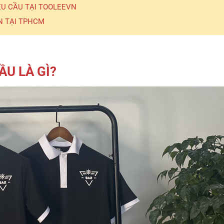
U CẦU TẠI TOOLEEVN
N TẠI TPHCM
ẦU LÀ GÌ?