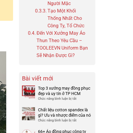
Người Mặc
Tạo Một Khối
Thống Nhất Cho
Công Ty, Tổ Chức
Đến Với Xưởng May Áo
Thun Theo Yêu Cầu –
TOOLEEVN Uniform Bạn
Sẽ Nhận Được Gì?
Bài viết mới
Top 3 xưởng may đồng phục
đẹp và uy tín ở TP HCM
Chức năng bình luận bị tắt
ở
Top
3
Chất liệu cotton spandex là
xưởng
gì? Ưu và nhược điểm của nó
may
Chức năng bình luận bị tắt
ở
đồng
Chất
phục
liệu
66+ Áo đồng phục công ty