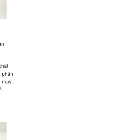
un
chất
g phân
ng may
ó