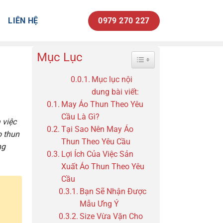
LIÊN HỆ
0979 270 227
Mục Lục
Toggle Table of Content
Mục lục nội
dung bài viết:
May Áo Thun Theo Yêu
Cầu Là Gì?
 việc
Tại Sao Nên May Áo
o thun
Thun Theo Yêu Cầu
ng
Lợi Ích Của Việc Sản
Xuất Áo Thun Theo Yêu
Cầu
Bạn Sẽ Nhận Được
Mẫu Ưng Ý
Size Vừa Vặn Cho