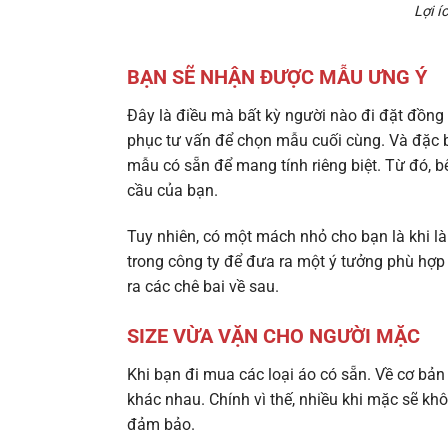
Lợi í
BẠN SẼ NHẬN ĐƯỢC MẪU ƯNG Ý
Đây là điều mà bất kỳ người nào đi đặt đồn
phục tư vấn để chọn mẫu cuối cùng. Và đặc bi
mẫu có sẵn để mang tính riêng biệt. Từ đó, b
cầu của bạn.
Tuy nhiên, có một mách nhỏ cho bạn là khi 
trong công ty để đưa ra một ý tưởng phù hợp
ra các chê bai về sau.
SIZE VỪA VẶN CHO NGƯỜI MẶC
Khi bạn đi mua các loại áo có sẵn. Về cơ bả
khác nhau. Chính vì thế, nhiều khi mặc sẽ k
đảm bảo.