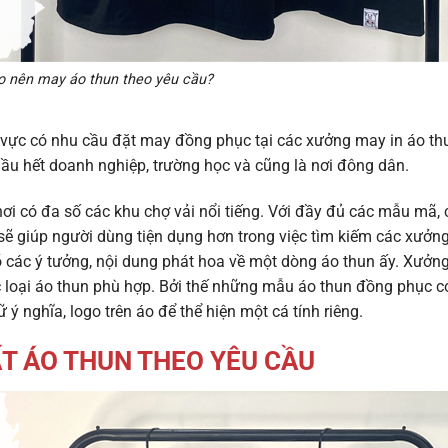
o nên may áo thun theo yêu cầu?
 vực có nhu cầu đặt may đồng phục tại các xưởng may in áo th
hầu hết doanh nghiệp, trường học và cũng là nơi đông dân.
ơi có đa số các khu chợ vải nổi tiếng. Với đầy đủ các mẫu mã, 
, sẽ giúp người dùng tiện dụng hơn trong việc tìm kiếm các xưởn
rõ các ý tưởng, nội dung phát hoa về một dòng áo thun ấy. Xưở
 loại áo thun phù hợp. Bởi thế những mẫu áo thun đồng phục c
 nghĩa, logo trên áo để thể hiện một cá tính riêng.
ẤT ÁO THUN THEO YÊU CẦU