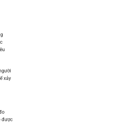
ng
ác
yêu
người
hế xảy
 đo
ẽ được