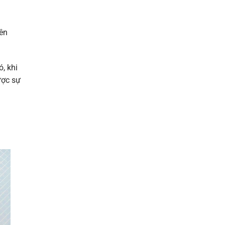
nên
, khi
ược sự