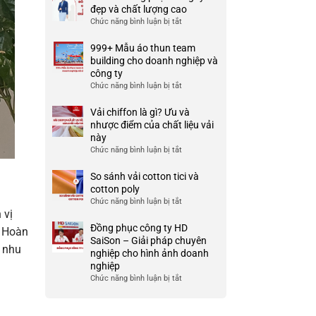
đẹp
cotton
đẹp và chất lượng cao
và
spandex
Chức năng bình luận bị tắt
ở
uy
là
66+
tín
gì?
Áo
999+ Mẫu áo thun team
ở
Ưu
đồng
building cho doanh nghiệp và
TP
và
phục
công ty
HCM
nhược
công
Chức năng bình luận bị tắt
ở
điểm
ty
999+
của
đẹp
Mẫu
Vải chiffon là gì? Ưu và
nó
và
áo
nhược điểm của chất liệu vải
chất
thun
này
lượng
team
Chức năng bình luận bị tắt
ở
cao
building
Vải
cho
chiffon
So sánh vải cotton tici và
doanh
là
cotton poly
nghiệp
gì?
Chức năng bình luận bị tắt
ở
và
Ưu
 vị
So
công
và
sánh
Đồng phục công ty HD
ty
. Hoàn
nhược
vải
SaiSon – Giải pháp chuyên
điểm
i nhu
cotton
nghiệp cho hình ảnh doanh
của
tici
nghiệp
chất
và
Chức năng bình luận bị tắt
ở
liệu
cotton
Đồng
vải
poly
phục
này
công