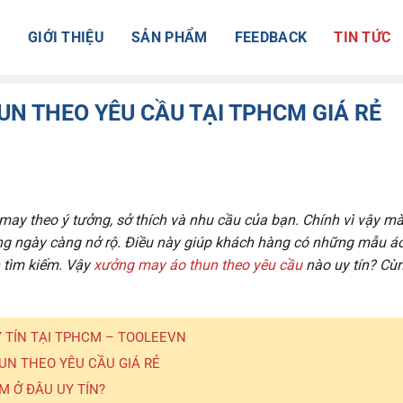
Ủ
GIỚI THIỆU
SẢN PHẨM
FEEDBACK
TIN TỨC
UN THEO YÊU CẦU TẠI TPHCM GIÁ RẺ
ay theo ý tưởng, sở thích và nhu cầu của bạn. Chính vì vậy mà
g ngày càng nở rộ. Điều này giúp khách hàng có những mẫu á
 tìm kiếm. Vậy
xưởng may áo thun theo yêu cầu
nào uy tín? Cù
 TÍN TẠI TPHCM – TOOLEEVN
UN THEO YÊU CẦU GIÁ RẺ
 Ở ĐÂU UY TÍN?