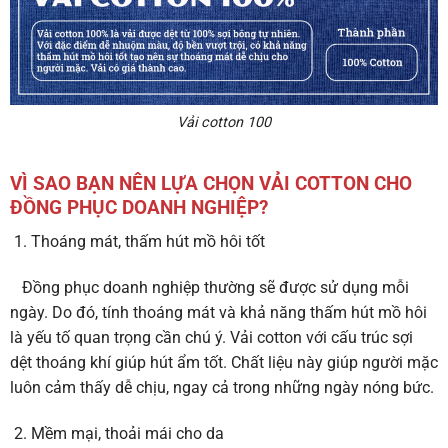
Vải cotton 100
VÌ SAO BẠN NÊN LỰA CHỌN VẢI COTTON CHO
ĐỒNG PHỤC DOANH NGHIỆP?
Thoáng mát, thấm hút mồ hôi tốt
Đồng phục doanh nghiệp thường sẽ được sử dụng mỗi
ngày. Do đó, tính thoáng mát và khả năng thấm hút mồ hôi
là yếu tố quan trọng cần chú ý. Vải cotton với cấu trúc sợi
dệt thoáng khí giúp hút ẩm tốt. Chất liệu này giúp người mặc
luôn cảm thấy dễ chịu, ngay cả trong những ngày nóng bức.
Mềm mại, thoải mái cho da