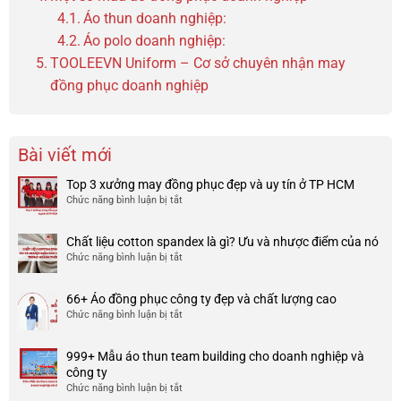
Áo thun doanh nghiệp:
Áo polo doanh nghiệp:
TOOLEEVN Uniform – Cơ sở chuyên nhận may
đồng phục doanh nghiệp
Bài viết mới
Top 3 xưởng may đồng phục đẹp và uy tín ở TP HCM
Chức năng bình luận bị tắt
ở
Top
3
Chất liệu cotton spandex là gì? Ưu và nhược điểm của nó
xưởng
Chức năng bình luận bị tắt
ở
may
Chất
đồng
liệu
phục
66+ Áo đồng phục công ty đẹp và chất lượng cao
cotton
đẹp
Chức năng bình luận bị tắt
ở
spandex
và
66+
là
uy
Áo
gì?
tín
999+ Mẫu áo thun team building cho doanh nghiệp và
đồng
Ưu
ở
công ty
phục
và
TP
Chức năng bình luận bị tắt
ở
công
nhược
HCM