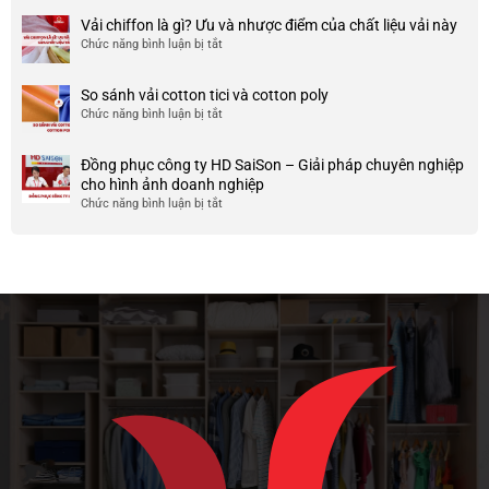
999+
ty
điểm
Mẫu
Vải chiffon là gì? Ưu và nhược điểm của chất liệu vải này
đẹp
của
áo
và
Chức năng bình luận bị tắt
ở
nó
thun
chất
Vải
team
lượng
chiffon
So sánh vải cotton tici và cotton poly
building
cao
là
Chức năng bình luận bị tắt
cho
ở
gì?
doanh
So
Ưu
nghiệp
sánh
và
Đồng phục công ty HD SaiSon – Giải pháp chuyên nghiệp
và
vải
nhược
cho hình ảnh doanh nghiệp
công
cotton
điểm
Chức năng bình luận bị tắt
ở
ty
tici
của
Đồng
và
chất
phục
cotton
liệu
công
poly
vải
ty
này
HD
SaiSon
–
Giải
pháp
chuyên
nghiệp
cho
hình
ảnh
doanh