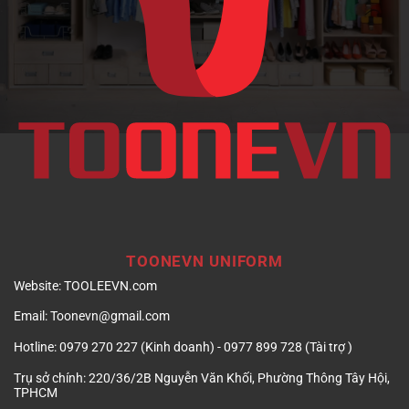
nghiệp
TOONEVN UNIFORM
Website:
TOOLEEVN.com
Email:
Toonevn@gmail.com
Hotline:
0979 270 227 (Kinh doanh) - 0977 899 728 (Tài trợ )
Trụ sở chính:
220/36/2B Nguyễn Văn Khối, Phường Thông Tây Hội,
TPHCM