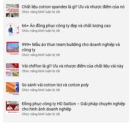
3
Chất liệu cotton spandex là gì? Ưu và nhược điểm của nó
xưởng
Chức năng bình luận bị tắt
ở
may
Chất
đồng
liệu
phục
66+ Áo đồng phục công ty đẹp và chất lượng cao
cotton
đẹp
Chức năng bình luận bị tắt
ở
spandex
và
66+
là
uy
Áo
gì?
tín
999+ Mẫu áo thun team building cho doanh nghiệp và
đồng
Ưu
ở
công ty
phục
và
TP
Chức năng bình luận bị tắt
ở
công
nhược
HCM
999+
ty
điểm
Mẫu
Vải chiffon là gì? Ưu và nhược điểm của chất liệu vải này
đẹp
của
áo
và
Chức năng bình luận bị tắt
ở
nó
thun
chất
Vải
team
lượng
chiffon
So sánh vải cotton tici và cotton poly
building
cao
là
Chức năng bình luận bị tắt
cho
ở
gì?
doanh
So
Ưu
nghiệp
sánh
và
Đồng phục công ty HD SaiSon – Giải pháp chuyên nghiệp
và
vải
nhược
cho hình ảnh doanh nghiệp
công
cotton
điểm
Chức năng bình luận bị tắt
ở
ty
tici
của
Đồng
và
chất
phục
cotton
liệu
công
poly
vải