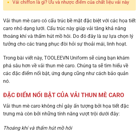
Vải chiffon là gì? Ưu và nhược điểm của chất liệu vải này
Vải thun mè caro có cấu trúc bề mặt đặc biệt với các họa tiết
caro nhỏ dạng lưới. Cấu trúc này giúp vải tăng khả năng
thoáng khí và thấm hút mồ hôi. Do đó đây là sự lựa chọn lý
tưởng cho các trang phục đòi hỏi sự thoải mái, linh hoạt.
Trong bài viết này, TOOLEEVN Uniform sẽ cùng bạn khám
phá sâu hơn về vải thun mè caro. Chúng ta sẽ tìm hiểu về
các đặc điểm nổi bật, ứng dụng cũng như cách bảo quản
nó.
ĐẶC ĐIỂM NỔI BẬT CỦA VẢI THUN MÈ CARO
Vải thun mè caro không chỉ gây ấn tượng bởi họa tiết đặc
trưng mà còn bởi những tính năng vượt trội dưới đây:
Thoáng khí và thấm hút mồ hôi