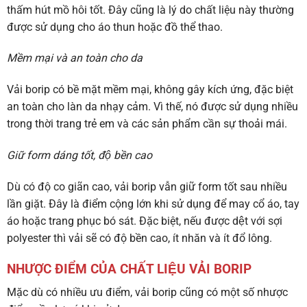
thấm hút mồ hôi tốt. Đây cũng là lý do chất liệu này thường
được sử dụng cho áo thun hoặc đồ thể thao.
Mềm mại và an toàn cho da
Vải borip có bề mặt mềm mại, không gây kích ứng, đặc biệt
an toàn cho làn da nhạy cảm. Vì thế, nó được sử dụng nhiều
trong thời trang trẻ em và các sản phẩm cần sự thoải mái.
Giữ form dáng tốt, độ bền cao
Dù có độ co giãn cao, vải borip vẫn giữ form tốt sau nhiều
lần giặt. Đây là điểm cộng lớn khi sử dụng để may cổ áo, tay
áo hoặc trang phục bó sát. Đặc biệt, nếu được dệt với sợi
polyester thì vải sẽ có độ bền cao, ít nhăn và ít đổ lông.
NHƯỢC ĐIỂM CỦA CHẤT LIỆU VẢI BORIP
Mặc dù có nhiều ưu điểm, vải borip cũng có một số nhược