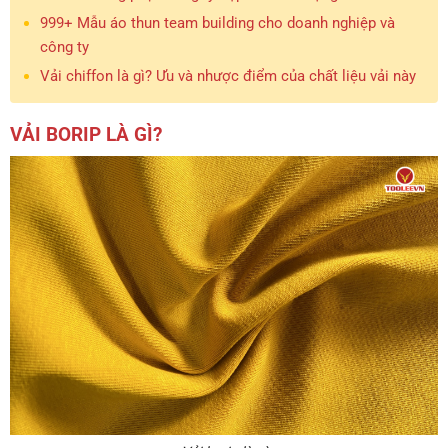
999+ Mẫu áo thun team building cho doanh nghiệp và
công ty
Vải chiffon là gì? Ưu và nhược điểm của chất liệu vải này
VẢI BORIP LÀ GÌ?