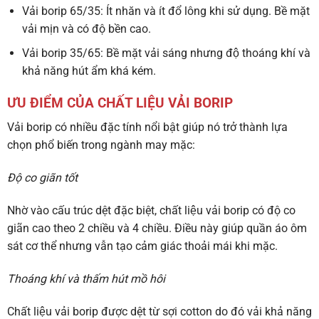
Vải borip 65/35
: Ít nhăn và ít đổ lông khi sử dụng. Bề mặt
vải mịn và có độ bền cao.
Vải borip 35/65
: Bề mặt vải sáng nhưng độ thoáng khí và
khả năng hút ẩm khá kém.
ƯU ĐIỂM CỦA CHẤT LIỆU VẢI BORIP
Vải borip có nhiều đặc tính nổi bật giúp nó trở thành lựa
chọn phổ biến trong ngành may mặc:
Độ co giãn tốt
Nhờ vào cấu trúc dệt đặc biệt, chất liệu vải borip có độ co
giãn cao theo 2 chiều và 4 chiều. Điều này giúp quần áo ôm
sát cơ thể nhưng vẫn tạo cảm giác thoải mái khi mặc.
Thoáng khí và thấm hút mồ hôi
Chất liệu vải borip được dệt từ sợi cotton do đó vải khả năng