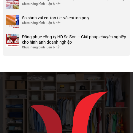
áo
và
Chức năng bình luận bị tắt
ở
nó
thun
chất
Vải
team
lượng
chiffon
So sánh vải cotton tici và cotton poly
building
cao
là
Chức năng bình luận bị tắt
cho
ở
gì?
doanh
So
Ưu
nghiệp
sánh
và
Đồng phục công ty HD SaiSon – Giải pháp chuyên nghiệp
và
vải
nhược
cho hình ảnh doanh nghiệp
công
cotton
điểm
Chức năng bình luận bị tắt
ở
ty
tici
của
Đồng
và
chất
phục
cotton
liệu
công
poly
vải
ty
này
HD
SaiSon
–
Giải
pháp
chuyên
nghiệp
cho
hình
ảnh
doanh
nghiệp