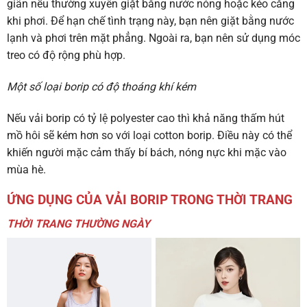
giãn nếu thường xuyên giặt bằng nước nóng hoặc kéo căng
khi phơi. Để hạn chế tình trạng này, bạn nên giặt bằng nước
lạnh và phơi trên mặt phẳng. Ngoài ra, bạn nên sử dụng móc
treo có độ rộng phù hợp.
Một số loại borip có độ thoáng khí kém
Nếu vải borip có tỷ lệ polyester cao thì khả năng thấm hút
mồ hôi sẽ kém hơn so với loại cotton borip. Điều này có thể
khiến người mặc cảm thấy bí bách, nóng nực khi mặc vào
mùa hè.
ỨNG DỤNG CỦA VẢI BORIP TRONG THỜI TRANG
THỜI TRANG THƯỜNG NGÀY