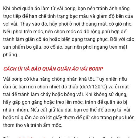
Khi phơi quần áo làm từ vải borip, bạn nên tránh ánh nắng
trực tiếp để hạn chế tình trạng bạc màu và giảm độ bền của
sợi vải. Thay vào đó, hãy phơi ở nơi thoáng mát, có gió nhẹ.
Nếu phơi trên móc, nên chọn móc có độ rộng phù hợp để
tránh làm giãn cổ áo hoặc biến dạng trang phục. Đối với các
sản phẩm bo gấu, bo cổ áo, bạn nên phơi ngang trên mặt
phẳng.
CÁCH ỦI VÀ BẢO QUẢN QUẦN ÁO VẢI BORIP
Vải borip có khả năng chống nhăn khá tốt. Tuy nhiên nếu
cần ủi, bạn nên chọn nhiệt độ thấp (dưới 120°C) và ủi mặt
trái để tránh làm cháy hoặc bóng vải. Khi không sử dụng,
hãy gấp gọn gàng hoặc treo lên móc, tránh để quần áo bị
nhăn nhúm. Nếu cất giữ lâu dài, bạn có thể để trong túi vải
hoặc tủ quần áo có lót giấy thơm để giữ cho trang phục luôn
thơm tho và tránh ẩm mốc.