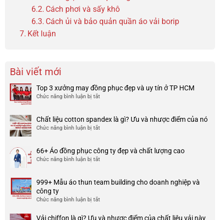
Cách phơi và sấy khô
Cách ủi và bảo quản quần áo vải borip
Kết luận
Bài viết mới
Top 3 xưởng may đồng phục đẹp và uy tín ở TP HCM
Chức năng bình luận bị tắt
ở
Top
3
Chất liệu cotton spandex là gì? Ưu và nhược điểm của nó
xưởng
Chức năng bình luận bị tắt
ở
may
Chất
đồng
liệu
phục
66+ Áo đồng phục công ty đẹp và chất lượng cao
cotton
đẹp
Chức năng bình luận bị tắt
ở
spandex
và
66+
là
uy
Áo
gì?
tín
999+ Mẫu áo thun team building cho doanh nghiệp và
đồng
Ưu
ở
công ty
phục
và
TP
Chức năng bình luận bị tắt
ở
công
nhược
HCM
999+
ty
điểm
Mẫu
Vải chiffon là gì? Ưu và nhược điểm của chất liệu vải này
đẹp
của