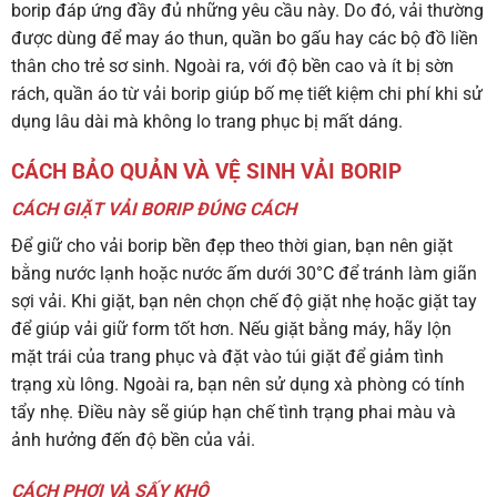
borip đáp ứng đầy đủ những yêu cầu này. Do đó, vải thường
được dùng để may áo thun, quần bo gấu hay các bộ đồ liền
thân cho trẻ sơ sinh. Ngoài ra, với độ bền cao và ít bị sờn
rách, quần áo từ vải borip giúp bố mẹ tiết kiệm chi phí khi sử
dụng lâu dài mà không lo trang phục bị mất dáng.
CÁCH BẢO QUẢN VÀ VỆ SINH VẢI BORIP
CÁCH GIẶT VẢI BORIP ĐÚNG CÁCH
Để giữ cho vải borip bền đẹp theo thời gian, bạn nên giặt
bằng nước lạnh hoặc nước ấm dưới 30°C để tránh làm giãn
sợi vải. Khi giặt, bạn nên chọn chế độ giặt nhẹ hoặc giặt tay
để giúp vải giữ form tốt hơn. Nếu giặt bằng máy, hãy lộn
mặt trái của trang phục và đặt vào túi giặt để giảm tình
trạng xù lông. Ngoài ra, bạn nên sử dụng xà phòng có tính
tẩy nhẹ. Điều này sẽ giúp hạn chế tình trạng phai màu và
ảnh hưởng đến độ bền của vải.
CÁCH PHƠI VÀ SẤY KHÔ