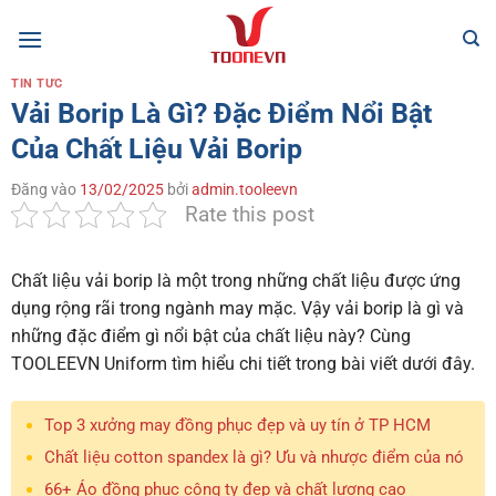
Bỏ
qua
nội
TIN TỨC
dung
Vải Borip Là Gì? Đặc Điểm Nổi Bật
Của Chất Liệu Vải Borip
Đăng vào
13/02/2025
bởi
admin.tooleevn
Rate this post
Chất liệu vải borip là một trong những chất liệu được ứng
dụng rộng rãi trong ngành may mặc. Vậy
vải borip là gì
và
những đặc điểm gì nổi bật của chất liệu này? Cùng
TOOLEEVN Uniform tìm hiểu chi tiết trong bài viết dưới đây.
Top 3 xưởng may đồng phục đẹp và uy tín ở TP HCM
Chất liệu cotton spandex là gì? Ưu và nhược điểm của nó
66+ Áo đồng phục công ty đẹp và chất lượng cao