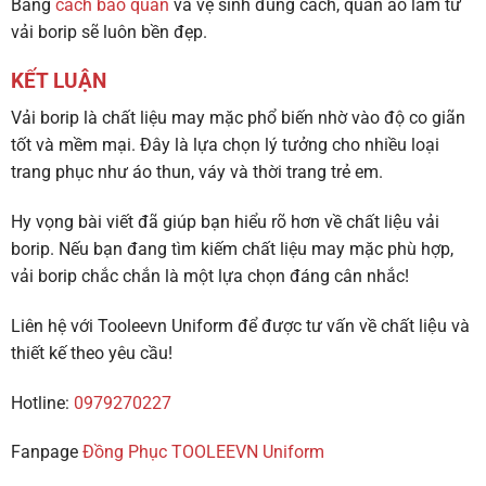
Bằng
cách bảo quản
và vệ sinh đúng cách, quần áo làm từ
vải borip sẽ luôn bền đẹp.
KẾT LUẬN
Vải borip là chất liệu may mặc phổ biến nhờ vào độ co giãn
tốt và mềm mại. Đây là lựa chọn lý tưởng cho nhiều loại
trang phục như áo thun, váy và thời trang trẻ em.
Hy vọng bài viết đã giúp bạn hiểu rõ hơn về chất liệu vải
borip. Nếu bạn đang tìm kiếm chất liệu may mặc phù hợp,
vải borip chắc chắn là một lựa chọn đáng cân nhắc!
Liên hệ với Tooleevn Uniform để được tư vấn về chất liệu và
thiết kế theo yêu cầu!
Hotline:
0979270227
Fanpage
Đồng Phục TOOLEEVN Uniform