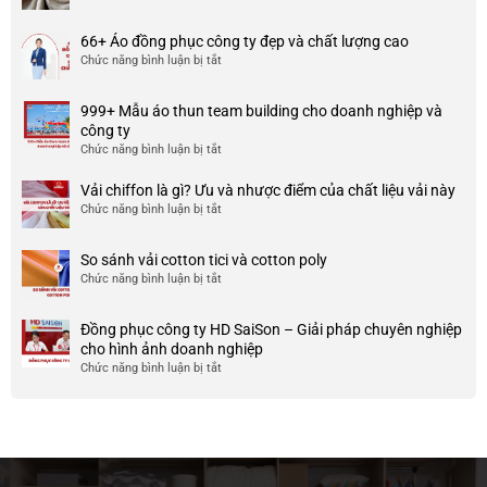
Chất
đồng
liệu
phục
66+ Áo đồng phục công ty đẹp và chất lượng cao
cotton
đẹp
Chức năng bình luận bị tắt
ở
spandex
và
66+
là
uy
Áo
gì?
tín
999+ Mẫu áo thun team building cho doanh nghiệp và
đồng
Ưu
ở
công ty
phục
và
TP
Chức năng bình luận bị tắt
ở
công
nhược
HCM
999+
ty
điểm
Mẫu
Vải chiffon là gì? Ưu và nhược điểm của chất liệu vải này
đẹp
của
áo
và
Chức năng bình luận bị tắt
ở
nó
thun
chất
Vải
team
lượng
chiffon
So sánh vải cotton tici và cotton poly
building
cao
là
Chức năng bình luận bị tắt
cho
ở
gì?
doanh
So
Ưu
nghiệp
sánh
và
Đồng phục công ty HD SaiSon – Giải pháp chuyên nghiệp
và
vải
nhược
cho hình ảnh doanh nghiệp
công
cotton
điểm
Chức năng bình luận bị tắt
ở
ty
tici
của
Đồng
và
chất
phục
cotton
liệu
công
poly
vải
ty
này
HD
SaiSon