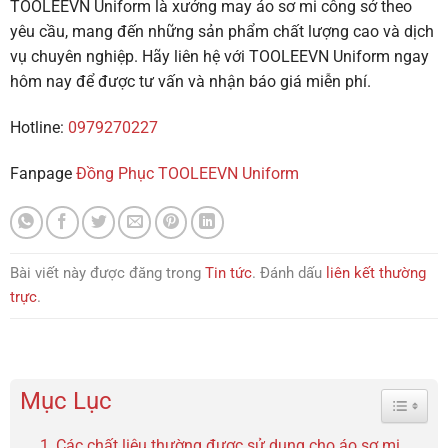
TOOLEEVN Uniform là xưởng may áo sơ mi công sở theo
yêu cầu, mang đến những sản phẩm chất lượng cao và dịch
vụ chuyên nghiệp. Hãy liên hệ với TOOLEEVN Uniform ngay
hôm nay để được tư vấn và nhận báo giá miễn phí.
Hotline:
0979270227
Fanpage
Đồng Phục TOOLEEVN Uniform
Bài viết này được đăng trong
Tin tức
. Đánh dấu
liên kết thường
trực
.
Mục Lục
Toggle 
Các chất liệu thường được sử dụng cho áo sơ mi