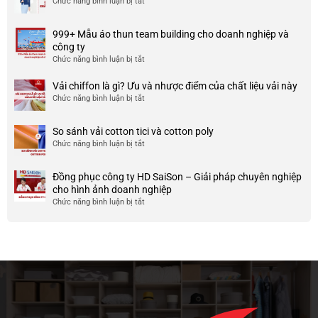
Chức năng bình luận bị tắt
ở
spandex
và
66+
là
uy
Áo
gì?
tín
999+ Mẫu áo thun team building cho doanh nghiệp và
đồng
Ưu
ở
công ty
phục
và
TP
Chức năng bình luận bị tắt
ở
công
nhược
HCM
999+
ty
điểm
Mẫu
Vải chiffon là gì? Ưu và nhược điểm của chất liệu vải này
đẹp
của
áo
và
Chức năng bình luận bị tắt
ở
nó
thun
chất
Vải
team
lượng
chiffon
So sánh vải cotton tici và cotton poly
building
cao
là
Chức năng bình luận bị tắt
cho
ở
gì?
doanh
So
Ưu
nghiệp
sánh
và
Đồng phục công ty HD SaiSon – Giải pháp chuyên nghiệp
và
vải
nhược
cho hình ảnh doanh nghiệp
công
cotton
điểm
Chức năng bình luận bị tắt
ở
ty
tici
của
Đồng
và
chất
phục
cotton
liệu
công
poly
vải
ty
này
HD
SaiSon
–
Giải
pháp