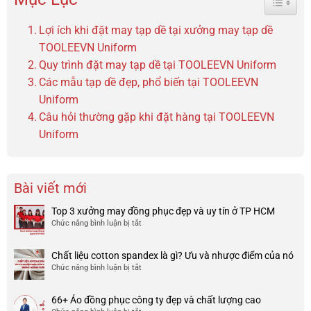
Lợi ích khi đặt may tạp dề tại xưởng may tạp dề
TOOLEEVN Uniform
Quy trình đặt may tạp dề tại TOOLEEVN Uniform
Các mẫu tạp dề đẹp, phổ biến tại TOOLEEVN
Uniform
Câu hỏi thường gặp khi đặt hàng tại TOOLEEVN
Uniform
Bài viết mới
Top 3 xưởng may đồng phục đẹp và uy tín ở TP HCM
Chức năng bình luận bị tắt
ở
Top
3
Chất liệu cotton spandex là gì? Ưu và nhược điểm của nó
xưởng
Chức năng bình luận bị tắt
ở
may
Chất
đồng
liệu
phục
66+ Áo đồng phục công ty đẹp và chất lượng cao
cotton
đẹp