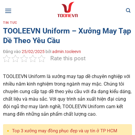
Bỏ
qua
nội
TIN TỨC
dung
TOOLEEVN Uniform – Xưởng May Tạp
Dề Theo Yêu Cầu
Đăng vào
25/02/2025
bởi
admin.tooleevn
Rate this post
TOOLEEVN Uniform là xưởng may tạp dề chuyên nghiệp với
nhiều năm kinh nghiệm trong ngành may mặc. Chúng tôi
chuyên cung cấp tạp dề theo yêu cầu với đa dạng kiểu dáng,
chất liệu và màu sắc. Với quy trình sản xuất hiện đại cùng
đội ngũ thợ may lành nghề, TOOLEEVN Uniform cam kết
mang đến những sản phẩm chất lượng cao.
Top 3 xưởng may đồng phục đẹp và uy tín ở TP HCM