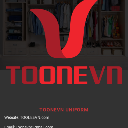
chuyên
nghiệp
cho
hình
ảnh
doanh
nghiệp
TOONEVN UNIFORM
Website:
TOOLEEVN.com
Email:
Toonevn@gmail.com