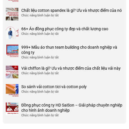
Top
3
Chất liệu cotton spandex là gì? Ưu và nhược điểm của nó
xưởng
Chức năng bình luận bị tắt
ở
may
Chất
đồng
liệu
phục
66+ Áo đồng phục công ty đẹp và chất lượng cao
cotton
đẹp
Chức năng bình luận bị tắt
ở
spandex
và
66+
là
uy
Áo
gì?
tín
999+ Mẫu áo thun team building cho doanh nghiệp và
đồng
Ưu
ở
công ty
phục
và
TP
Chức năng bình luận bị tắt
ở
công
nhược
HCM
999+
ty
điểm
Mẫu
Vải chiffon là gì? Ưu và nhược điểm của chất liệu vải này
đẹp
của
áo
và
Chức năng bình luận bị tắt
ở
nó
thun
chất
Vải
team
lượng
chiffon
So sánh vải cotton tici và cotton poly
building
cao
là
Chức năng bình luận bị tắt
cho
ở
gì?
doanh
So
Ưu
nghiệp
sánh
và
Đồng phục công ty HD SaiSon – Giải pháp chuyên nghiệp
và
vải
nhược
cho hình ảnh doanh nghiệp
công
cotton
điểm
Chức năng bình luận bị tắt
ở
ty
tici
của
Đồng
và
chất
phục
cotton
liệu