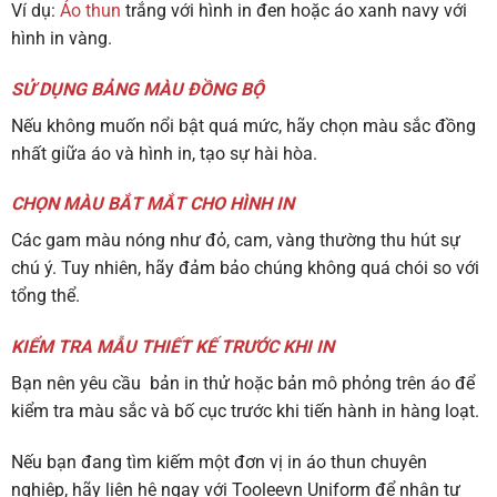
Ví dụ:
Áo thun
trắng với hình in đen hoặc áo xanh navy với
hình in vàng.
SỬ DỤNG BẢNG MÀU ĐỒNG BỘ
Nếu không muốn nổi bật quá mức, hãy chọn màu sắc đồng
nhất giữa áo và hình in, tạo sự hài hòa.
CHỌN MÀU BẮT MẮT CHO HÌNH IN
Các gam màu nóng như đỏ, cam, vàng thường thu hút sự
chú ý. Tuy nhiên, hãy đảm bảo chúng không quá chói so với
tổng thể.
KIỂM TRA MẪU THIẾT KẾ TRƯỚC KHI IN
Bạn nên yêu cầu bản in thử hoặc bản mô phỏng trên áo để
kiểm tra màu sắc và bố cục trước khi tiến hành in hàng loạt.
Nếu bạn đang tìm kiếm một đơn vị in áo thun chuyên
nghiệp, hãy liên hệ ngay với
Tooleevn Uniform
để nhận tư