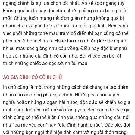
ngang chính là sự lựa chọn tốt nhất. Áo kẻ sọc ngang tuy
không quá xa lạ hay độc đáo nhưng cũng chưa bao giờ lỗi
mốt. Chúng luôn mang nét đơn giản nhưng không quá bị
nhàm chán và phù hợp với mọi lứa tuổi, giới tính. Bên cạnh
việc phối những tone màu trầm cổ điển thì bạn cũng có thể
phối trên 2 hoặc 3 màu. Hoặc tạo nên những kẻ sọc ngang
nhiều màu sắc giống như cầu vồng. Điều này đặc biệt phù
hợp với những gia đình có con nhỏ. Bởi vì các em bé rất
thích những chiếc áo sặc sỡ, nhiều màu.
ÁO GIA ĐÌNH CÓ CỔ IN CHỮ
In chữ cũng là một trong những cách để chúng ta tạo điểm
nhấn cho áo đồng phục gia đình. Những câu nói hay, ý
nghĩa hoặc những slogan hài hước, độc đáo sẽ khiến áo gia
đình càng trở nên mới mẻ và đáng yêu. Bên cạnh đó các gia
đình cũng có thể thể hiện tình yêu thông qua những câu nói
như “ba mẹ yêu con” hay “gia đình hạnh phúc”. Đặc biệt đối
với những bạn ngại thể hiện tình cảm với người thân trong