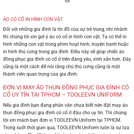
tồi
ÁO CÓ CỔ IN HÌNH CON VẬT
Đối với những gia đình là tín đồ của sự trẻ trung, nhí nhảnh
thì chúng tôi xin gợi ý áo có cổ in hình con vật. Ta có thể in
hình những con vật trong phim hoạt hình, truyện tranh hoặc
in hình thú cưng trong gia đình. Điều này sẽ giúp chiếc
áo
đồng phục gia đình có cổ
ở trên đáng yêu, xinh xắn hơn. Đây
cũng là một cách để nói rằng chú thú cưng cũng là một
thành viên quan trọng của gia đình.
ĐƠN VỊ MAY ÁO THUN ĐỒNG PHỤC GIA ĐÌNH CÓ
CỔ UY TÍN TẠI TPHCM – TOOLEEVN UNIFORM
Nếu gia đình bạn đang phân vân chưa biết nên đặt may áo
thun đồng phục gia đình có cổ ở đâu cho uy tín. Thì chúng
tôi xin mách bạn đơn vị TOOLEEVN Uniform tại TPHCM.
Trong suốt thời gian qua, TOOLEEVN Uniform luôn là sự lựa