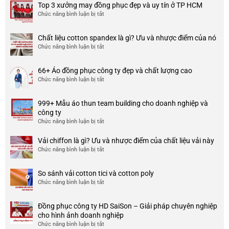
Top 3 xưởng may đồng phục đẹp và uy tín ở TP HCM
Chức năng bình luận bị tắt
ở
Top
3
Chất liệu cotton spandex là gì? Ưu và nhược điểm của nó
xưởng
Chức năng bình luận bị tắt
ở
may
Chất
đồng
liệu
phục
66+ Áo đồng phục công ty đẹp và chất lượng cao
cotton
đẹp
Chức năng bình luận bị tắt
ở
spandex
và
66+
là
uy
Áo
gì?
tín
999+ Mẫu áo thun team building cho doanh nghiệp và
đồng
Ưu
ở
công ty
phục
và
TP
Chức năng bình luận bị tắt
ở
công
nhược
HCM
999+
ty
điểm
Mẫu
Vải chiffon là gì? Ưu và nhược điểm của chất liệu vải này
đẹp
của
áo
và
Chức năng bình luận bị tắt
ở
nó
thun
chất
Vải
team
lượng
chiffon
So sánh vải cotton tici và cotton poly
building
cao
là
Chức năng bình luận bị tắt
cho
ở
gì?
doanh
So
Ưu
nghiệp
sánh
và
Đồng phục công ty HD SaiSon – Giải pháp chuyên nghiệp
và
vải
nhược
cho hình ảnh doanh nghiệp
công
cotton
điểm
Chức năng bình luận bị tắt
ở
ty
tici
của