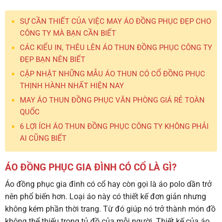
SỰ CẦN THIẾT CỦA VIỆC MAY ÁO ĐỒNG PHỤC ĐẸP CHO
CÔNG TY MÀ BẠN CẦN BIẾT
CÁC KIỂU IN, THÊU LÊN ÁO THUN ĐỒNG PHỤC CÔNG TY
ĐẸP BẠN NÊN BIẾT
CẬP NHẬT NHỮNG MẪU ÁO THUN CÓ CỔ ĐỒNG PHỤC
THỊNH HÀNH NHẤT HIỆN NAY
MAY ÁO THUN ĐỒNG PHỤC VĂN PHÒNG GIÁ RẺ TOÀN
QUỐC
6 LỢI ÍCH ÁO THUN ĐỒNG PHỤC CÔNG TY KHÔNG PHẢI
AI CŨNG BIẾT
ÁO ĐỒNG PHỤC GIA ĐÌNH CÓ CỔ LÀ GÌ?
Áo đồng phục gia đình có cổ
hay còn gọi là áo polo dần trở
nên phổ biến hơn. Loại áo này có thiết kế đơn giản nhưng
không kém phần thời trang. Từ đó giúp nó trở thành món đồ
không thể thiếu trong tủ đồ của mỗi người. Thiết kế của áo