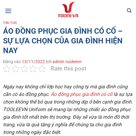
Bỏ
qua
nội
TIN TỨC
dung
ÁO ĐỒNG PHỤC GIA ĐÌNH CÓ CỔ –
SỰ LỰA CHỌN CỦA GIA ĐÌNH HIỆN
NAY
Đăng vào
13/11/2022
bởi
admin.tooleevn
Rate this post
Ngày nay không chỉ lớp học hay công ty mà gia đình cũng
cần có áo đồng phục.
Áo đồng phục gia đình có cổ
là sự lựa
chọn không thể bỏ qua trong những dịp ở bên cạnh gia đình.
TOOLEEVN Uniform
sẽ mang lại những chiếc áo đồng phục
gia đình tốt nhất trên thị trường. Đây sẽ vừa là món đồ thời
trang, vừa là quà tặng ý nghĩa để chúng ta cho gia đình
trong những ngày đặc biệt.