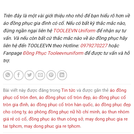
Trên đây là một vài giới thiệu nho nhỏ để bạn hiểu rõ hơn về
áo đồng phục gia đình có cổ
. Nếu có bất kỳ thắc mắc nào,
đừng ngần ngại liên hệ
TOOLEEVN Uniform
để nhận sự tư
vấn. Và nếu còn bất cứ thắc mắc nào về áo đồng phục hãy
liên hệ đến
TOOLEEVN
theo
Hotline:
0979270227
hoặc
Fanpage
Đồng Phục Tooleevnuniform
để được tư vấn và hỗ
trợ.
Bài viết này được đăng trong
Tin tức
và được gắn thẻ
áo đồng
phục cổ tròn đen
,
áo đồng phục cổ tròn đẹp
,
áo đồng phục cổ
tròn gia đình
,
áo đồng phục cổ tròn hàn quốc
,
áo đồng phục đẹp
cho công ty
,
áo phông đồng phục nữ hồ chí minh
,
áo thun nhóm
giá rẻ có cổ
,
đồng phục áo thun công sở
,
may dong phuc gia re
tai tphcm
,
may dong phuc gia re tphcm
.