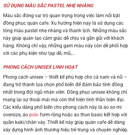
SỬ DỤNG MÀU SẮC PASTEL NHẸ NHÀNG
Màu sắc đóng vai trò quan trọng trong việc làm nổi bật
đồng phục quán cafe. Xu hướng hiện nay là sử dụng các
tông màu pastel nhẹ nhàng và thanh lịch. Những màu sắc
này giúp quán tạo cảm giác dễ chịu và gần gũi với khách
hàng. Không chỉ vậy, những gam màu này còn dễ phối hợp
với các phụ kiện như tạp dề, mũ,…
PHONG CÁCH UNISEX LINH HOẠT
Phong cách unisex – thiết kế phù hợp cho cả nam và nữ –
đang trở thành lựa chọn phổ biến để đảm bảo tính đồng
nhất trong đội ngũ nhân viên. Đồng phục unisex không chỉ
mang lại sự thoải mái mà còn thể hiện tinh thần hiện đại.
Các kiểu dáng phổ biến cho phong cách này là áo sơ mi
oversize, áo
polo
form rộng hoặc áo thun basic kết hợp với
quần kaki/chân váy. Thiết kế này giúp quán cafe dễ dàng
xây dựng hình ảnh thương hiệu trẻ trung và chuyên nghiệp.