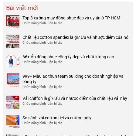
Bài viết mới
Top 3 xưởng may đồng phục đẹp và uy tín ở TP HCM
Chức năng bình luận bị tắt
ở
Top
3
Chất liệu cotton spandex là gì? Ưu và nhược điểm của nó
xưởng
Chức năng bình luận bị tắt
ở
may
Chất
đồng
liệu
phục
66+ Áo đồng phục công ty đẹp và chất lượng cao
cotton
đẹp
Chức năng bình luận bị tắt
ở
spandex
và
66+
là
uy
Áo
gì?
tín
999+ Mẫu áo thun team building cho doanh nghiệp và
đồng
Ưu
ở
công ty
phục
và
TP
Chức năng bình luận bị tắt
ở
công
nhược
HCM
999+
ty
điểm
Mẫu
Vải chiffon là gì? Ưu và nhược điểm của chất liệu vải này
đẹp
của
áo
và
Chức năng bình luận bị tắt
ở
nó
thun
chất
Vải
team
lượng
chiffon
So sánh vải cotton tici và cotton poly
building
cao
là
Chức năng bình luận bị tắt
cho
ở
gì?
doanh
So
Ưu
nghiệp
sánh
và