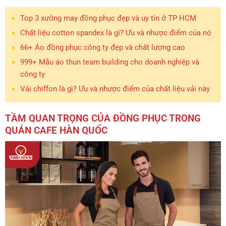
Top 3 xưởng may đồng phục đẹp và uy tín ở TP HCM
Chất liệu cotton spandex là gì? Ưu và nhược điểm của nó
66+ Áo đồng phục công ty đẹp và chất lượng cao
999+ Mẫu áo thun team building cho doanh nghiệp và
công ty
Vải chiffon là gì? Ưu và nhược điểm của chất liệu vải này
TẦM QUAN TRỌNG CỦA ĐỒNG PHỤC TRONG
QUÁN CAFE HÀN QUỐC