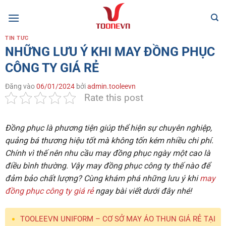
Bỏ
qua
nội
TIN TỨC
dung
NHỮNG LƯU Ý KHI MAY ĐỒNG PHỤC
CÔNG TY GIÁ RẺ
Đăng vào
06/01/2024
bởi
admin.tooleevn
Rate this post
Đồng phục là phương tiện giúp thể hiện sự chuyên nghiệp,
quảng bá thương hiệu tốt mà không tốn kém nhiều chi phí.
Chính vì thế nên nhu cầu may đồng phục ngày một cao là
điều bình thường. Vậy may đồng phục công ty thế nào để
đảm bảo chất lượng? Cùng khám phá những lưu ý khi
may
đồng phục công ty giá rẻ
ngay bài viết dưới đây nhé!
TOOLEEVN UNIFORM – CƠ SỞ MAY ÁO THUN GIÁ RẺ TẠI