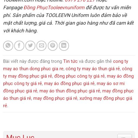
Fanpage
Đồng PhụcTooleevnuniform
để được tư vấn miễn
phí.
Sản phẩm của
TOOLEEVN Uniform
luôn đảm bảo về
mặt chất lượng, giá cả. Thời gian giao hàng như đã cam kết
với khách hàng.
Bài viết này được đăng trong
Tin tức
và được gắn thẻ
cong ty
may ao thun dong phuc gia re
,
công ty may áo thun giá rẻ
,
công
ty may đồng phục giá rẻ
,
đồng phục công ty giá rẻ
,
may áo đồng
phục công ty giá rẻ
,
may áo đồng phục giá rẻ
,
may áo sơ mi
đồng phục giá rẻ
,
may áo thun đồng phục giá rẻ
,
may đồng phục
áo thun giá rẻ
,
may đồng phục giá rẻ
,
xưởng may đồng phục giá
rẻ
.
Mục Lục
Toggle 