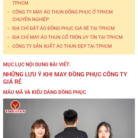
TPHCM
CÔNG TY MAY ÁO THUN ĐỒNG PHỤC Ở TPHCM
CHUYÊN NGHIỆP
ĐỊA CHỈ ĐẶT ÁO ĐỒNG PHỤC GIÁ RẺ TẠI TPHCM
ĐỊA CHỈ MAY ÁO THUN CỔ TRÒN UY TÍN TẠI TPHCM
CÔNG TY SẢN XUẤT ÁO THUN ĐẸP TẠI TPHCM
MỤC LỤC NỘI DUNG BÀI VIẾT:
NHỮNG LƯU Ý KHI MAY ĐỒNG PHỤC CÔNG TY
GIÁ RẺ
MẪU MÃ VÀ KIỂU DÁNG ĐỒNG PHỤC