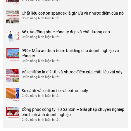
Top
3
Chất liệu cotton spandex là gì? Ưu và nhược điểm của nó
xưởng
Chức năng bình luận bị tắt
ở
may
Chất
đồng
liệu
phục
66+ Áo đồng phục công ty đẹp và chất lượng cao
cotton
đẹp
Chức năng bình luận bị tắt
ở
spandex
và
66+
là
uy
Áo
gì?
tín
999+ Mẫu áo thun team building cho doanh nghiệp và
đồng
Ưu
ở
công ty
phục
và
TP
Chức năng bình luận bị tắt
ở
công
nhược
HCM
999+
ty
điểm
Mẫu
Vải chiffon là gì? Ưu và nhược điểm của chất liệu vải này
đẹp
của
áo
và
Chức năng bình luận bị tắt
ở
nó
thun
chất
Vải
team
lượng
chiffon
So sánh vải cotton tici và cotton poly
building
cao
là
Chức năng bình luận bị tắt
cho
ở
gì?
doanh
So
Ưu
nghiệp
sánh
và
Đồng phục công ty HD SaiSon – Giải pháp chuyên nghiệp
và
vải
nhược
cho hình ảnh doanh nghiệp
công
cotton
điểm
Chức năng bình luận bị tắt
ở
ty
tici
của
Đồng
và
chất
phục
cotton