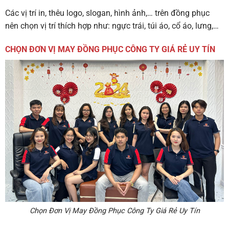
Các vị trí in, thêu logo, slogan, hình ảnh,… trên đồng phục
nên chọn vị trí thích hợp như: ngực trái, túi áo, cổ áo, lưng,…
CHỌN ĐƠN VỊ MAY ĐỒNG PHỤC CÔNG TY GIÁ RẺ UY TÍN
Chọn Đơn Vị May Đồng Phục Công Ty Giá Rẻ Uy Tín