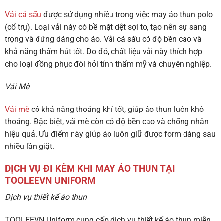
Vải cá sấu
được sử dụng nhiều trong việc may áo thun polo
(cổ trụ). Loại vải này có bề mặt dệt sợi to, tạo nên sự sang
trọng và đứng dáng cho áo. Vải cá sấu có độ bền cao và
khả năng thấm hút tốt. Do đó, chất liệu vải này thích hợp
cho loại đồng phục đòi hỏi tính thẩm mỹ và chuyên nghiệp.
Vải Mè
Vải mè
có khả năng thoáng khí tốt, giúp áo thun luôn khô
thoáng. Đặc biệt, vải mè còn có độ bền cao và chống nhăn
hiệu quả. Ưu điểm này giúp áo luôn giữ được form dáng sau
nhiều lần giặt.
DỊCH VỤ ĐI KÈM KHI MAY ÁO THUN TẠI
TOOLEEVN UNIFORM
Dịch vụ thiết kế áo thun
TOOLEEVN Uniform cung cấp dịch vụ thiết kế áo thun miễn