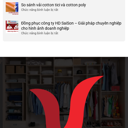
team
lượng
chiffon
So sánh vải cotton tici và cotton poly
building
cao
là
Chức năng bình luận bị tắt
cho
ở
gì?
doanh
So
Ưu
nghiệp
sánh
và
Đồng phục công ty HD SaiSon – Giải pháp chuyên nghiệp
và
vải
nhược
cho hình ảnh doanh nghiệp
công
cotton
điểm
Chức năng bình luận bị tắt
ở
ty
tici
của
Đồng
và
chất
phục
cotton
liệu
công
poly
vải
ty
này
HD
SaiSon
–
Giải
pháp
chuyên
nghiệp
cho
hình
ảnh
doanh
nghiệp