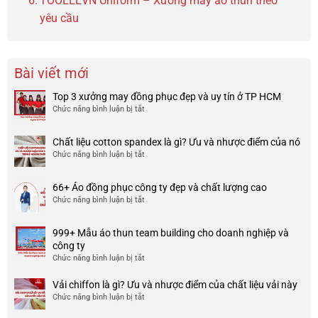
TOOLEEVN Uniform – Xưởng may áo thun theo
yêu cầu
Bài viết mới
Top 3 xưởng may đồng phục đẹp và uy tín ở TP HCM
Chức năng bình luận bị tắt
ở
Top
3
Chất liệu cotton spandex là gì? Ưu và nhược điểm của nó
xưởng
Chức năng bình luận bị tắt
ở
may
Chất
đồng
liệu
phục
66+ Áo đồng phục công ty đẹp và chất lượng cao
cotton
đẹp
Chức năng bình luận bị tắt
ở
spandex
và
66+
là
uy
Áo
gì?
tín
999+ Mẫu áo thun team building cho doanh nghiệp và
đồng
Ưu
ở
công ty
phục
và
TP
Chức năng bình luận bị tắt
ở
công
nhược
HCM
999+
ty
điểm
Mẫu
Vải chiffon là gì? Ưu và nhược điểm của chất liệu vải này
đẹp
của
áo
và
Chức năng bình luận bị tắt
ở
nó
thun
chất
Vải