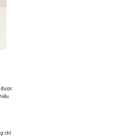
p được
thiểu
g chỉ