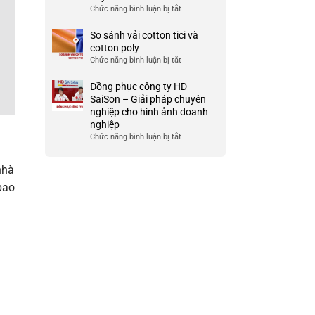
lượng
team
Chức năng bình luận bị tắt
ở
cao
building
Vải
cho
chiffon
So sánh vải cotton tici và
doanh
là
cotton poly
nghiệp
gì?
Chức năng bình luận bị tắt
ở
và
Ưu
So
công
và
sánh
Đồng phục công ty HD
ty
nhược
vải
SaiSon – Giải pháp chuyên
điểm
cotton
nghiệp cho hình ảnh doanh
của
tici
nghiệp
chất
và
Chức năng bình luận bị tắt
ở
liệu
cotton
Đồng
vải
poly
phục
này
nhà
công
ty
bao
HD
SaiSon
–
Giải
pháp
chuyên
nghiệp
cho
hình
ảnh