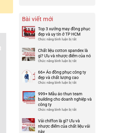
Bài viết mới
Top 3 xưởng may đồng phục
đẹp và uy tín ở TP HCM
Chức năng bình luận bị tắt
ở
Top
3
Chất liệu cotton spandex là
xưởng
gì? Ưu và nhược điểm của nó
may
Chức năng bình luận bị tắt
ở
đồng
Chất
phục
liệu
66+ Áo đồng phục công ty
đẹp
cotton
đẹp và chất lượng cao
và
spandex
Chức năng bình luận bị tắt
ở
uy
là
66+
tín
gì?
Áo
999+ Mẫu áo thun team
ở
Ưu
đồng
building cho doanh nghiệp và
TP
và
phục
công ty
HCM
nhược
công
Chức năng bình luận bị tắt
ở
điểm
ty
999+
của
đẹp
Mẫu
Vải chiffon là gì? Ưu và
nó
và
áo
nhược điểm của chất liệu vải
chất
thun
này