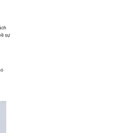
ách
về sự
ao