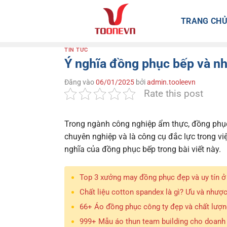
Bỏ
qua
TRANG CH
nội
dung
TIN TỨC
Ý nghĩa đồng phục bếp và nh
Đăng vào
06/01/2025
bởi
admin.tooleevn
Rate this post
Trong ngành công nghiệp ẩm thực, đồng phục 
chuyên nghiệp và là công cụ đắc lực trong v
nghĩa của đồng phục bếp trong bài viết này.
Top 3 xưởng may đồng phục đẹp và uy tín 
Chất liệu cotton spandex là gì? Ưu và nhượ
66+ Áo đồng phục công ty đẹp và chất lượn
999+ Mẫu áo thun team building cho doanh 